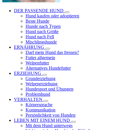
DER PASSENDE HUND
Hund kaufen oder adoptieren
Beste Hunde
Hunde nach Typen
Hund nach Größe
Hund nach Fell
Mischlingshunde
ERNÄHRUNG
Darf mein Hund das fressen?
Futter allgemein
Welpenfutter
Alternatives Hundefutter
ERZIEHUNG
Grunderziehung
Welpenerziehung
Hundesport und Übungen
Problemhund
VERHALTEN
Körpersprache
Kommunikation
Persönlichkeit von Hunden
LEBEN MIT EINEM HUND
Mit dem Hund unterwegs