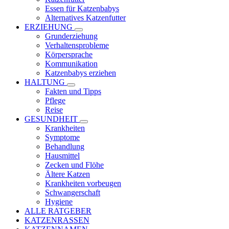
Essen für Katzenbabys
Alternatives Katzenfutter
ERZIEHUNG
Grunderziehung
Verhaltensprobleme
Körpersprache
Kommunikation
Katzenbabys erziehen
HALTUNG
Fakten und Tipps
Pflege
Reise
GESUNDHEIT
Krankheiten
Symptome
Behandlung
Hausmittel
Zecken und Flöhe
Ältere Katzen
Krankheiten vorbeugen
Schwangerschaft
Hygiene
ALLE RATGEBER
KATZENRASSEN