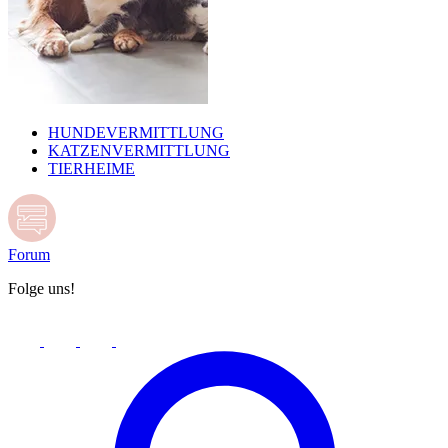
HUNDEVERMITTLUNG
KATZENVERMITTLUNG
TIERHEIME
Forum
Folge uns!