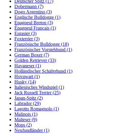
Deutscher Spitz
(17)
Dobermann
(7)
Dogo Argentino
(3)
Englische Bulldogge
(1)
Epagneul Breton
(3)
Épagneul Français
(1)
Eurasier
(3)
Foxterrier
(3)
Französische Bulldogge
(18)
Französischer Vorstehhund
(1)
German Boxer
(7)
Golden Retriever
(33)
Havaneser
(1)
Holländischer Schäferhund
(1)
Hovawart
(1)
Husky
(14)
Italienisches Windspiel
(1)
Jack Russell Terrier
(25)
Japan-Spitz
(2)
Labrador
(29)
Lagotto Romagnolo
(1)
Malinois
(1)
Malteser
(9)
Mops
(2)
Neufundländer
(1)