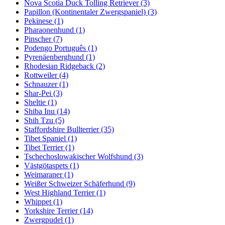
Nova Scotia Duck Tolling Retriever
(3)
Papillon (Kontinentaler Zwergspaniel)
(3)
Pekinese
(1)
Pharaonenhund
(1)
Pinscher
(7)
Podengo Português
(1)
Pyrenäenberghund
(1)
Rhodesian Ridgeback
(2)
Rottweiler
(4)
Schnauzer
(1)
Shar-Pei
(3)
Sheltie
(1)
Shiba Inu
(14)
Shih Tzu
(5)
Staffordshire Bullterrier
(35)
Tibet Spaniel
(1)
Tibet Terrier
(1)
Tschechoslowakischer Wolfshund
(3)
Västgötaspets
(1)
Weimaraner
(1)
Weißer Schweizer Schäferhund
(9)
West Highland Terrier
(1)
Whippet
(1)
Yorkshire Terrier
(14)
Zwergpudel
(1)