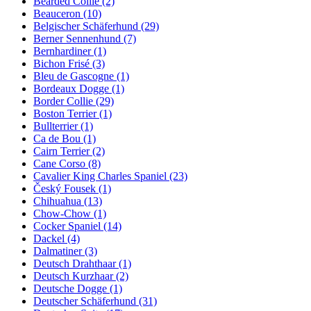
Bearded Collie
(2)
Beauceron
(10)
Belgischer Schäferhund
(29)
Berner Sennenhund
(7)
Bernhardiner
(1)
Bichon Frisé
(3)
Bleu de Gascogne
(1)
Bordeaux Dogge
(1)
Border Collie
(29)
Boston Terrier
(1)
Bullterrier
(1)
Ca de Bou
(1)
Cairn Terrier
(2)
Cane Corso
(8)
Cavalier King Charles Spaniel
(23)
Český Fousek
(1)
Chihuahua
(13)
Chow-Chow
(1)
Cocker Spaniel
(14)
Dackel
(4)
Dalmatiner
(3)
Deutsch Drahthaar
(1)
Deutsch Kurzhaar
(2)
Deutsche Dogge
(1)
Deutscher Schäferhund
(31)