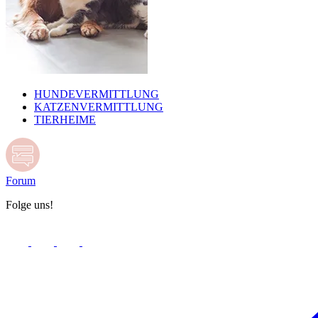
HUNDEVERMITTLUNG
KATZENVERMITTLUNG
TIERHEIME
Forum
Folge uns!