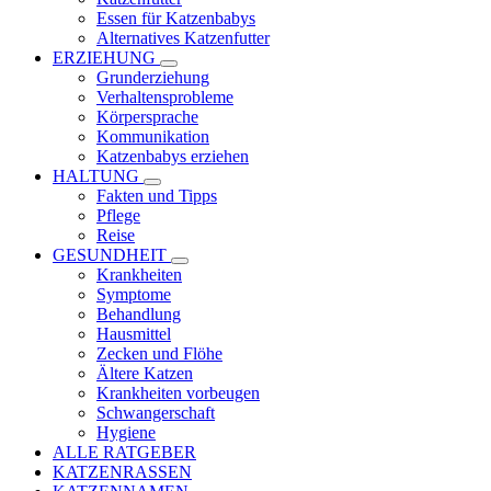
Essen für Katzenbabys
Alternatives Katzenfutter
ERZIEHUNG
Grunderziehung
Verhaltensprobleme
Körpersprache
Kommunikation
Katzenbabys erziehen
HALTUNG
Fakten und Tipps
Pflege
Reise
GESUNDHEIT
Krankheiten
Symptome
Behandlung
Hausmittel
Zecken und Flöhe
Ältere Katzen
Krankheiten vorbeugen
Schwangerschaft
Hygiene
ALLE RATGEBER
KATZENRASSEN