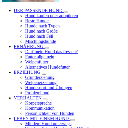
DER PASSENDE HUND
Hund kaufen oder adoptieren
Beste Hunde
Hunde nach Typen
Hund nach Größe
Hund nach Fell
Mischlingshunde
ERNÄHRUNG
Darf mein Hund das fressen?
Futter allgemein
Welpenfutter
Alternatives Hundefutter
ERZIEHUNG
Grunderziehung
Welpenerziehung
Hundesport und Übungen
Problemhund
VERHALTEN
Körpersprache
Kommunikation
Persönlichkeit von Hunden
LEBEN MIT EINEM HUND
Mit dem Hund unterwegs