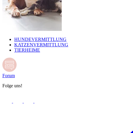
HUNDEVERMITTLUNG
KATZENVERMITTLUNG
TIERHEIME
Forum
Folge uns!