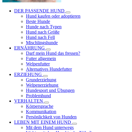
DER PASSENDE HUND
Hund kaufen oder adoptieren
Beste Hunde
Hunde nach Typen
Hund nach Größe
Hund nach Fell
Mischlingshunde
ERNÄHRUNG
Darf mein Hund das fressen?
Futter allgemein
Welpenfutter
Alternatives Hundefutter
ERZIEHUNG
Grunderziehung
Welpenerziehung
Hundesport und Übungen
Problemhund
VERHALTEN
Körpersprache
Kommunikation
Persönlichkeit von Hunden
LEBEN MIT EINEM HUND
Mit dem Hund unterwegs