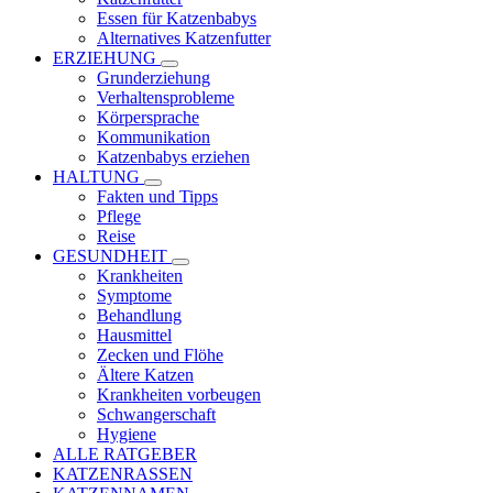
Essen für Katzenbabys
Alternatives Katzenfutter
ERZIEHUNG
Grunderziehung
Verhaltensprobleme
Körpersprache
Kommunikation
Katzenbabys erziehen
HALTUNG
Fakten und Tipps
Pflege
Reise
GESUNDHEIT
Krankheiten
Symptome
Behandlung
Hausmittel
Zecken und Flöhe
Ältere Katzen
Krankheiten vorbeugen
Schwangerschaft
Hygiene
ALLE RATGEBER
KATZENRASSEN