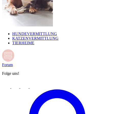
HUNDEVERMITTLUNG
KATZENVERMITTLUNG
TIERHEIME
Forum
Folge uns!