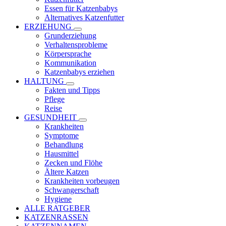
Essen für Katzenbabys
Alternatives Katzenfutter
ERZIEHUNG
Grunderziehung
Verhaltensprobleme
Körpersprache
Kommunikation
Katzenbabys erziehen
HALTUNG
Fakten und Tipps
Pflege
Reise
GESUNDHEIT
Krankheiten
Symptome
Behandlung
Hausmittel
Zecken und Flöhe
Ältere Katzen
Krankheiten vorbeugen
Schwangerschaft
Hygiene
ALLE RATGEBER
KATZENRASSEN