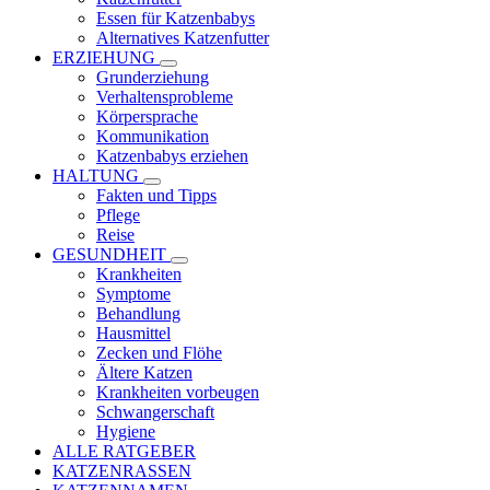
Essen für Katzenbabys
Alternatives Katzenfutter
ERZIEHUNG
Grunderziehung
Verhaltensprobleme
Körpersprache
Kommunikation
Katzenbabys erziehen
HALTUNG
Fakten und Tipps
Pflege
Reise
GESUNDHEIT
Krankheiten
Symptome
Behandlung
Hausmittel
Zecken und Flöhe
Ältere Katzen
Krankheiten vorbeugen
Schwangerschaft
Hygiene
ALLE RATGEBER
KATZENRASSEN