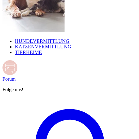
HUNDEVERMITTLUNG
KATZENVERMITTLUNG
TIERHEIME
Forum
Folge uns!