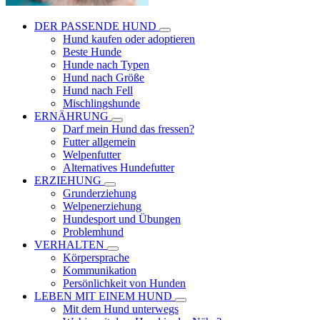
DER PASSENDE HUND
Hund kaufen oder adoptieren
Beste Hunde
Hunde nach Typen
Hund nach Größe
Hund nach Fell
Mischlingshunde
ERNÄHRUNG
Darf mein Hund das fressen?
Futter allgemein
Welpenfutter
Alternatives Hundefutter
ERZIEHUNG
Grunderziehung
Welpenerziehung
Hundesport und Übungen
Problemhund
VERHALTEN
Körpersprache
Kommunikation
Persönlichkeit von Hunden
LEBEN MIT EINEM HUND
Mit dem Hund unterwegs