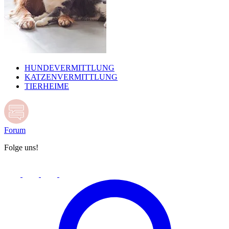
HUNDEVERMITTLUNG
KATZENVERMITTLUNG
TIERHEIME
Forum
Folge uns!