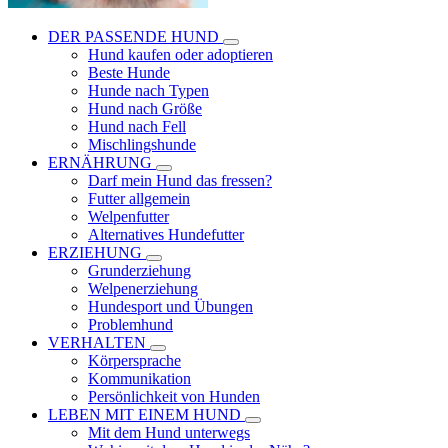
DER PASSENDE HUND
Hund kaufen oder adoptieren
Beste Hunde
Hunde nach Typen
Hund nach Größe
Hund nach Fell
Mischlingshunde
ERNÄHRUNG
Darf mein Hund das fressen?
Futter allgemein
Welpenfutter
Alternatives Hundefutter
ERZIEHUNG
Grunderziehung
Welpenerziehung
Hundesport und Übungen
Problemhund
VERHALTEN
Körpersprache
Kommunikation
Persönlichkeit von Hunden
LEBEN MIT EINEM HUND
Mit dem Hund unterwegs