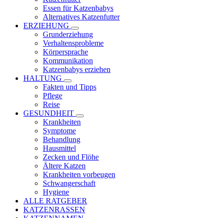
Essen für Katzenbabys
Alternatives Katzenfutter
ERZIEHUNG
Grunderziehung
Verhaltensprobleme
Körpersprache
Kommunikation
Katzenbabys erziehen
HALTUNG
Fakten und Tipps
Pflege
Reise
GESUNDHEIT
Krankheiten
Symptome
Behandlung
Hausmittel
Zecken und Flöhe
Ältere Katzen
Krankheiten vorbeugen
Schwangerschaft
Hygiene
ALLE RATGEBER
KATZENRASSEN