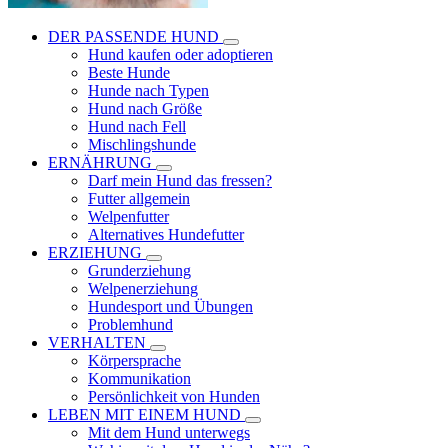
DER PASSENDE HUND
Hund kaufen oder adoptieren
Beste Hunde
Hunde nach Typen
Hund nach Größe
Hund nach Fell
Mischlingshunde
ERNÄHRUNG
Darf mein Hund das fressen?
Futter allgemein
Welpenfutter
Alternatives Hundefutter
ERZIEHUNG
Grunderziehung
Welpenerziehung
Hundesport und Übungen
Problemhund
VERHALTEN
Körpersprache
Kommunikation
Persönlichkeit von Hunden
LEBEN MIT EINEM HUND
Mit dem Hund unterwegs