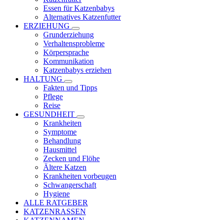
Essen für Katzenbabys
Alternatives Katzenfutter
ERZIEHUNG
Grunderziehung
Verhaltensprobleme
Körpersprache
Kommunikation
Katzenbabys erziehen
HALTUNG
Fakten und Tipps
Pflege
Reise
GESUNDHEIT
Krankheiten
Symptome
Behandlung
Hausmittel
Zecken und Flöhe
Ältere Katzen
Krankheiten vorbeugen
Schwangerschaft
Hygiene
ALLE RATGEBER
KATZENRASSEN