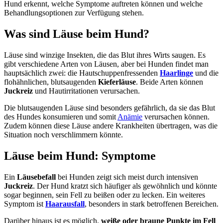
Hund erkennt, welche Symptome auftreten können und welche
Behandlungsoptionen zur Verfügung stehen.
Was sind Läuse beim Hund?
Läuse sind winzige Insekten, die das Blut ihres Wirts saugen. Es
gibt verschiedene Arten von Läusen, aber bei Hunden findet man
hauptsächlich zwei: die Hautschuppenfressenden
Haarlinge
und die
flohähnlichen, blutsaugenden
Kieferläuse
. Beide Arten können
Juckreiz
und Hautirritationen verursachen.
Die blutsaugenden Läuse sind besonders gefährlich, da sie das Blut
des Hundes konsumieren und somit
Anämie
verursachen können.
Zudem können diese Läuse andere Krankheiten übertragen, was die
Situation noch verschlimmern könnte.
Läuse beim Hund: Symptome
Ein
Läusebefall
bei Hunden zeigt sich meist durch intensiven
Juckreiz
. Der Hund kratzt sich häufiger als gewöhnlich und könnte
sogar beginnen, sein Fell zu beißen oder zu lecken. Ein weiteres
Symptom ist
Haarausfall
, besonders in stark betroffenen Bereichen.
Darüber hinaus ist es möglich,
weiße oder braune Punkte im Fell