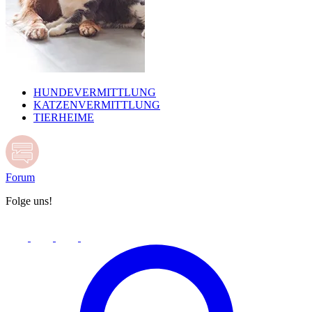
HUNDEVERMITTLUNG
KATZENVERMITTLUNG
TIERHEIME
Forum
Folge uns!