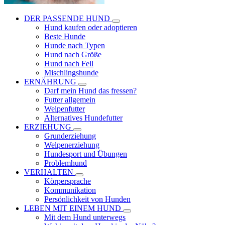
DER PASSENDE HUND
Hund kaufen oder adoptieren
Beste Hunde
Hunde nach Typen
Hund nach Größe
Hund nach Fell
Mischlingshunde
ERNÄHRUNG
Darf mein Hund das fressen?
Futter allgemein
Welpenfutter
Alternatives Hundefutter
ERZIEHUNG
Grunderziehung
Welpenerziehung
Hundesport und Übungen
Problemhund
VERHALTEN
Körpersprache
Kommunikation
Persönlichkeit von Hunden
LEBEN MIT EINEM HUND
Mit dem Hund unterwegs