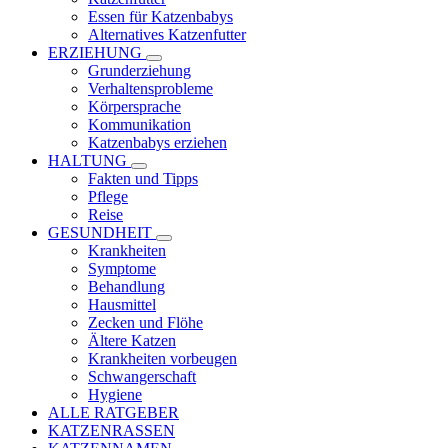
Essen für Katzenbabys
Alternatives Katzenfutter
ERZIEHUNG
Grunderziehung
Verhaltensprobleme
Körpersprache
Kommunikation
Katzenbabys erziehen
HALTUNG
Fakten und Tipps
Pflege
Reise
GESUNDHEIT
Krankheiten
Symptome
Behandlung
Hausmittel
Zecken und Flöhe
Ältere Katzen
Krankheiten vorbeugen
Schwangerschaft
Hygiene
ALLE RATGEBER
KATZENRASSEN