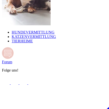
HUNDEVERMITTLUNG
KATZENVERMITTLUNG
TIERHEIME
Forum
Folge uns!