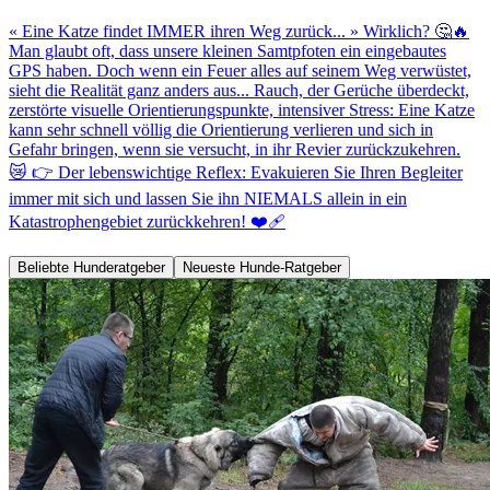
« Eine Katze findet IMMER ihren Weg zurück... » Wirklich? 🤔🔥
Man glaubt oft, dass unsere kleinen Samtpfoten ein eingebautes
GPS haben. Doch wenn ein Feuer alles auf seinem Weg verwüstet,
sieht die Realität ganz anders aus... Rauch, der Gerüche überdeckt,
zerstörte visuelle Orientierungspunkte, intensiver Stress: Eine Katze
kann sehr schnell völlig die Orientierung verlieren und sich in
Gefahr bringen, wenn sie versucht, in ihr Revier zurückzukehren.
😿 👉 Der lebenswichtige Reflex: Evakuieren Sie Ihren Begleiter
immer mit sich und lassen Sie ihn NIEMALS allein in ein
Katastrophengebiet zurückkehren! ❤️‍🩹
Beliebte Hunderatgeber
Neueste Hunde-Ratgeber