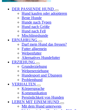
DER PASSENDE HUND
Hund kaufen oder adoptieren
Beste Hunde
Hunde nach Typen
Hund nach Größe
Hund nach Fell
Mischlingshunde
ERNÄHRUNG
Darf mein Hund das fressen?
Futter allgemein
Welpenfutter
Alternatives Hundefutter
ERZIEHUNG
Grunderziehung
Welpenerziehung
Hundesport und Übungen
Problemhund
VERHALTEN
Körpersprache
Kommunikation
Persönlichkeit von Hunden
LEBEN MIT EINEM HUND
Mit dem Hund unterwegs