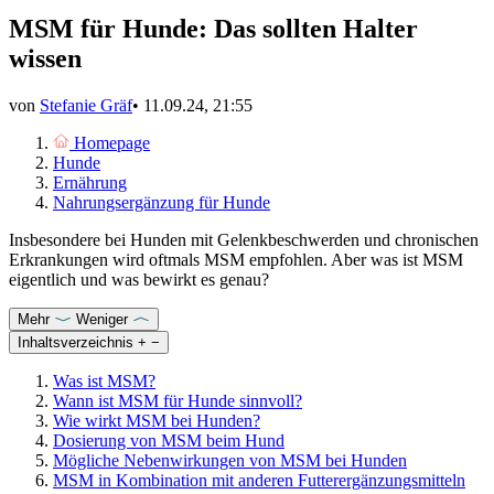
MSM für Hunde: Das sollten Halter
wissen
von
Stefanie Gräf
•
11.09.24, 21:55
Homepage
Hunde
Ernährung
Nahrungsergänzung für Hunde
Insbesondere bei Hunden mit Gelenkbeschwerden und chronischen
Erkrankungen wird oftmals MSM empfohlen. Aber was ist MSM
eigentlich und was bewirkt es genau?
Mehr
Weniger
Inhaltsverzeichnis
+
−
Was ist MSM?
Wann ist MSM für Hunde sinnvoll?
Wie wirkt MSM bei Hunden?
Dosierung von MSM beim Hund
Mögliche Nebenwirkungen von MSM bei Hunden
MSM in Kombination mit anderen Futterergänzungsmitteln