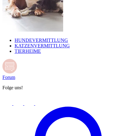
HUNDEVERMITTLUNG
KATZENVERMITTLUNG
TIERHEIME
Forum
Folge uns!