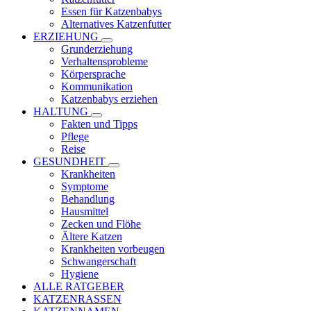
Essen für Katzenbabys
Alternatives Katzenfutter
ERZIEHUNG
Grunderziehung
Verhaltensprobleme
Körpersprache
Kommunikation
Katzenbabys erziehen
HALTUNG
Fakten und Tipps
Pflege
Reise
GESUNDHEIT
Krankheiten
Symptome
Behandlung
Hausmittel
Zecken und Flöhe
Ältere Katzen
Krankheiten vorbeugen
Schwangerschaft
Hygiene
ALLE RATGEBER
KATZENRASSEN