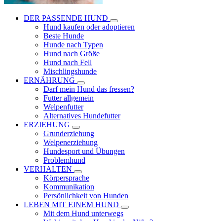
DER PASSENDE HUND
Hund kaufen oder adoptieren
Beste Hunde
Hunde nach Typen
Hund nach Größe
Hund nach Fell
Mischlingshunde
ERNÄHRUNG
Darf mein Hund das fressen?
Futter allgemein
Welpenfutter
Alternatives Hundefutter
ERZIEHUNG
Grunderziehung
Welpenerziehung
Hundesport und Übungen
Problemhund
VERHALTEN
Körpersprache
Kommunikation
Persönlichkeit von Hunden
LEBEN MIT EINEM HUND
Mit dem Hund unterwegs