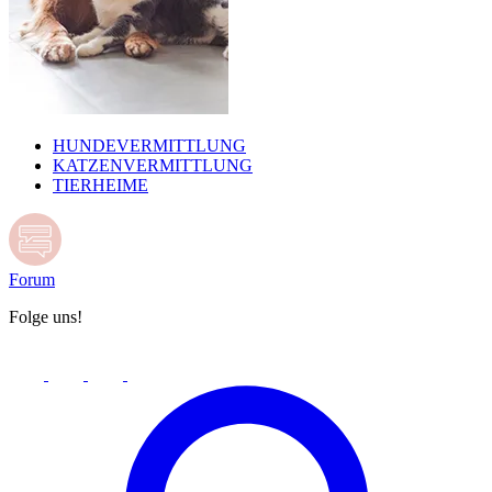
HUNDEVERMITTLUNG
KATZENVERMITTLUNG
TIERHEIME
Forum
Folge uns!