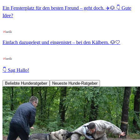
Ein Fensterplatz für den besten Freund – geht doch. ✈️🐶 👇 Gute
Idee?
Einfach dazugelegt und eingenistet – bei den Kälbern. 🐶🤍
👇 Sag Hallo!
Beliebte Hunderatgeber
Neueste Hunde-Ratgeber