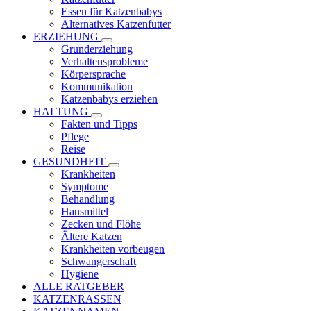
Essen für Katzenbabys
Alternatives Katzenfutter
ERZIEHUNG
Grunderziehung
Verhaltensprobleme
Körpersprache
Kommunikation
Katzenbabys erziehen
HALTUNG
Fakten und Tipps
Pflege
Reise
GESUNDHEIT
Krankheiten
Symptome
Behandlung
Hausmittel
Zecken und Flöhe
Ältere Katzen
Krankheiten vorbeugen
Schwangerschaft
Hygiene
ALLE RATGEBER
KATZENRASSEN