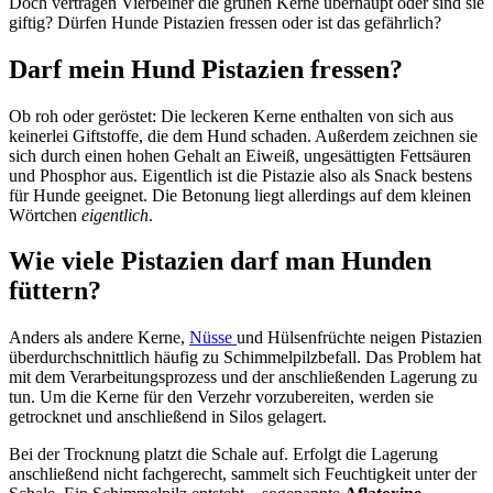
Doch vertragen Vierbeiner die grünen Kerne überhaupt oder sind sie
giftig? Dürfen Hunde Pistazien fressen oder ist das gefährlich?
Darf mein Hund Pistazien fressen?
Ob roh oder geröstet: Die leckeren Kerne enthalten von sich aus
keinerlei Giftstoffe, die dem Hund schaden. Außerdem zeichnen sie
sich durch einen hohen Gehalt an Eiweiß, ungesättigten Fettsäuren
und Phosphor aus. Eigentlich ist die Pistazie also als Snack bestens
für Hunde geeignet. Die Betonung liegt allerdings auf dem kleinen
Wörtchen
eigentlich
.
Wie viele Pistazien darf man Hunden
füttern?
Anders als andere Kerne,
Nüsse
und Hülsenfrüchte neigen Pistazien
überdurchschnittlich häufig zu Schimmelpilzbefall. Das Problem hat
mit dem Verarbeitungsprozess und der anschließenden Lagerung zu
tun. Um die Kerne für den Verzehr vorzubereiten, werden sie
getrocknet und anschließend in Silos gelagert.
Bei der Trocknung platzt die Schale auf. Erfolgt die Lagerung
anschließend nicht fachgerecht, sammelt sich Feuchtigkeit unter der