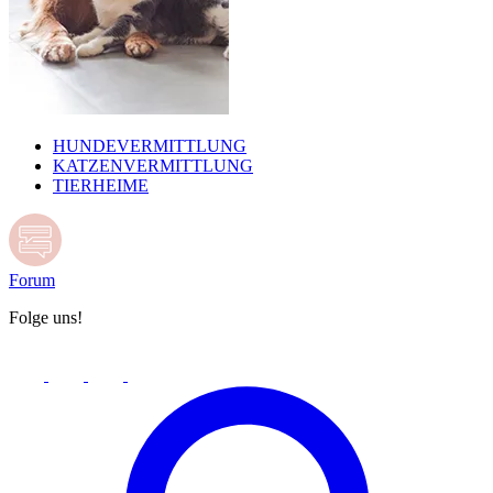
HUNDEVERMITTLUNG
KATZENVERMITTLUNG
TIERHEIME
Forum
Folge uns!