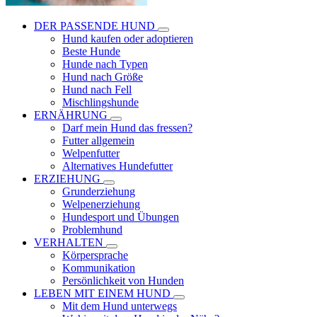
DER PASSENDE HUND
Hund kaufen oder adoptieren
Beste Hunde
Hunde nach Typen
Hund nach Größe
Hund nach Fell
Mischlingshunde
ERNÄHRUNG
Darf mein Hund das fressen?
Futter allgemein
Welpenfutter
Alternatives Hundefutter
ERZIEHUNG
Grunderziehung
Welpenerziehung
Hundesport und Übungen
Problemhund
VERHALTEN
Körpersprache
Kommunikation
Persönlichkeit von Hunden
LEBEN MIT EINEM HUND
Mit dem Hund unterwegs