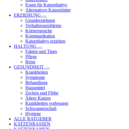
Essen für Katzenbabys
Alternatives Katzenfutter
ERZIEHUNG
Grunderziehung
Verhaltensprobleme
Körpersprache
Kommunikation
Katzenbabys erziehen
HALTUNG
Fakten und Tipps
Pflege
Reise
GESUNDHEIT
Krankheiten
Symptome
Behandlung
Hausmittel
Zecken und Flöhe
Ältere Katzen
Krankheiten vorbeugen
Schwangerschaft
Hygiene
ALLE RATGEBER
KATZENRASSEN