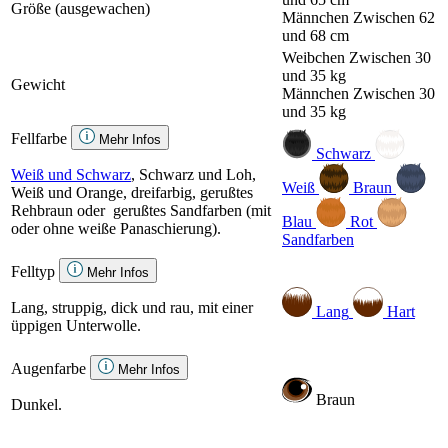
Größe (ausgewachen)
Männchen
Zwischen 62
und 68 cm
Weibchen
Zwischen 30
und 35 kg
Gewicht
Männchen
Zwischen 30
und 35 kg
Fellfarbe
Mehr Infos
Schwarz
Weiß und Schwarz
, Schwarz und Loh,
Weiß
Braun
Weiß und Orange, dreifarbig, gerußtes
Rehbraun oder gerußtes Sandfarben (mit
Blau
Rot
oder ohne weiße Panaschierung).
Sandfarben
Felltyp
Mehr Infos
Lang, struppig, dick und rau, mit einer
Lang
Hart
üppigen Unterwolle.
Augenfarbe
Mehr Infos
Braun
Dunkel.