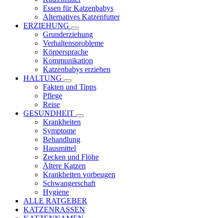
Essen für Katzenbabys
Alternatives Katzenfutter
ERZIEHUNG
Grunderziehung
Verhaltensprobleme
Körpersprache
Kommunikation
Katzenbabys erziehen
HALTUNG
Fakten und Tipps
Pflege
Reise
GESUNDHEIT
Krankheiten
Symptome
Behandlung
Hausmittel
Zecken und Flöhe
Ältere Katzen
Krankheiten vorbeugen
Schwangerschaft
Hygiene
ALLE RATGEBER
KATZENRASSEN