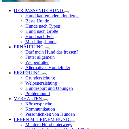
DER PASSENDE HUND
Hund kaufen oder adoptieren
Beste Hunde
Hunde nach Typen
Hund nach Größe
Hund nach Fell
Mischlingshunde
ERNÄHRUNG
Darf mein Hund das fressen?
Futter allgemein
Welpenfutter
Alternatives Hundefutter
ERZIEHUNG
Grunderziehung
Welpenerziehung
Hundesport und Übungen
Problemhund
VERHALTEN
Körpersprache
Kommunikation
Persönlichkeit von Hunden
LEBEN MIT EINEM HUND
Mit dem Hund unterwegs