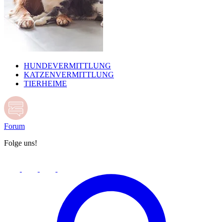
HUNDEVERMITTLUNG
KATZENVERMITTLUNG
TIERHEIME
Forum
Folge uns!