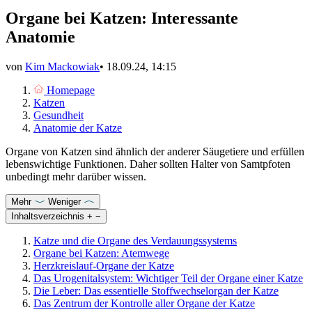
Organe bei Katzen: Interessante
Anatomie
von
Kim Mackowiak
•
18.09.24, 14:15
Homepage
Katzen
Gesundheit
Anatomie der Katze
Organe von Katzen sind ähnlich der anderer Säugetiere und erfüllen
lebenswichtige Funktionen. Daher sollten Halter von Samtpfoten
unbedingt mehr darüber wissen.
Mehr
Weniger
Inhaltsverzeichnis
+
−
Katze und die Organe des Verdauungssystems
Organe bei Katzen: Atemwege
Herzkreislauf-Organe der Katze
Das Urogenitalsystem: Wichtiger Teil der Organe einer Katze
Die Leber: Das essentielle Stoffwechselorgan der Katze
Das Zentrum der Kontrolle aller Organe der Katze