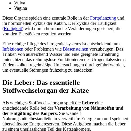
Vulva
Vagina
Diese Organe spielen eine zentrale Rolle in der
Fortpflanzung
und
im hormonellen Zyklus der Kätzin. Der Zyklus der Läufigkeit
(
Rolligkeit
) wird durch hormonelle Veränderungen gesteuert, die
von den Eierstöcken reguliert werden.
Eine richtige Pflege des Urogenitalsystems ist entscheidend, um
Infektionen
oder Problemen wie
Blasensteinen
vorzubeugen. Das
Trinken von ausreichend Wasser und eine geeignete Ernährung
unterstützen das reibungslose Funktionieren des Urogenitalsystems.
Zudem sollten regelmäßige Untersuchungen durchgeführt werden,
um eventuelle Störungen frühzeitig zu entdecken.
Die Leber: Das essentielle
Stoffwechselorgan der Katze
Als wichtiges Stoffwechselorgan spielt die
Leber
eine
entscheidende Rolle bei der
Verarbeitung von Nährstoffen und
der Entgiftung des Körpers
. Sie wandelt
Nahrungsmittelbestandteile in verwertbare Energie um und speichert
überschüssige Energiereserven. Diese Aufgaben machen die Leber
zu einem unerlässlichen Teil des Katzenkörpers.