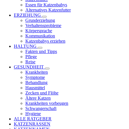
Essen für Katzenbabys
Alternatives Katzenfutter
ERZIEHUNG
Grunderziehung
Verhaltensprobleme
Körpersprache
Kommunikation
Katzenbabys erziehen
HALTUNG
Fakten und Tipps
Pflege
Reise
GESUNDHEIT
Krankheiten
Symptome
Behandlung
Hausmittel
Zecken und Flöhe
Ältere Katzen
Krankheiten vorbeugen
Schwangerschaft
Hygiene
ALLE RATGEBER
KATZENRASSEN