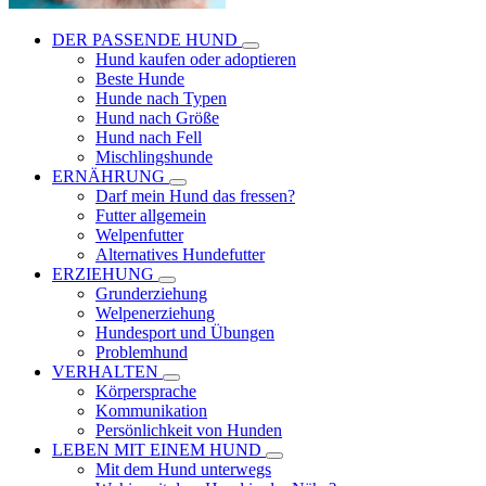
DER PASSENDE HUND
Hund kaufen oder adoptieren
Beste Hunde
Hunde nach Typen
Hund nach Größe
Hund nach Fell
Mischlingshunde
ERNÄHRUNG
Darf mein Hund das fressen?
Futter allgemein
Welpenfutter
Alternatives Hundefutter
ERZIEHUNG
Grunderziehung
Welpenerziehung
Hundesport und Übungen
Problemhund
VERHALTEN
Körpersprache
Kommunikation
Persönlichkeit von Hunden
LEBEN MIT EINEM HUND
Mit dem Hund unterwegs