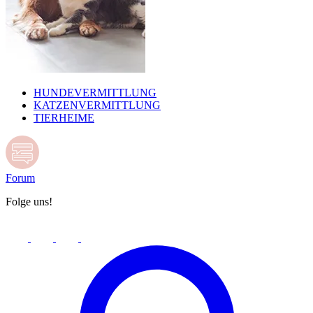
HUNDEVERMITTLUNG
KATZENVERMITTLUNG
TIERHEIME
Forum
Folge uns!