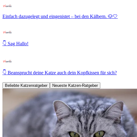
Einfach dazugelegt und eingenistet – bei den Kälbern. 🐶🤍
👇 Sag Hallo!
👇 Beansprucht deine Katze auch dein Kopfkissen für sich?
Beliebte Katzenratgeber
Neueste Katzen-Ratgeber