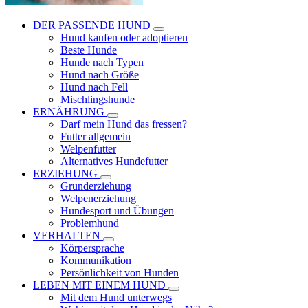
DER PASSENDE HUND
Hund kaufen oder adoptieren
Beste Hunde
Hunde nach Typen
Hund nach Größe
Hund nach Fell
Mischlingshunde
ERNÄHRUNG
Darf mein Hund das fressen?
Futter allgemein
Welpenfutter
Alternatives Hundefutter
ERZIEHUNG
Grunderziehung
Welpenerziehung
Hundesport und Übungen
Problemhund
VERHALTEN
Körpersprache
Kommunikation
Persönlichkeit von Hunden
LEBEN MIT EINEM HUND
Mit dem Hund unterwegs