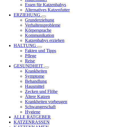
Essen für Katzenbabys
Alternatives Katzenfutter
ERZIEHUNG
Grunderziehung
Verhaltensprobleme
Körpersprache
Kommunikation
Katzenbabys erziehen
HALTUNG
Fakten und Tipps
Pflege
Reise
GESUNDHEIT
Krankheiten
Symptome
Behandlung
Hausmittel
Zecken und Flöhe
Ältere Katzen
Krankheiten vorbeugen
Schwangerschaft
Hygiene
ALLE RATGEBER
KATZENRASSEN