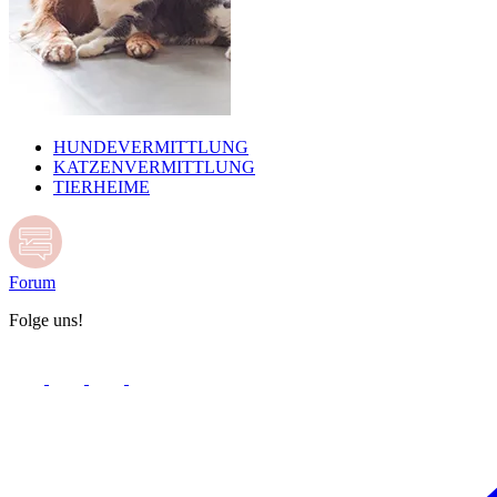
HUNDEVERMITTLUNG
KATZENVERMITTLUNG
TIERHEIME
Forum
Folge uns!