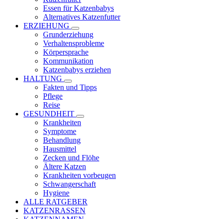
Essen für Katzenbabys
Alternatives Katzenfutter
ERZIEHUNG
Grunderziehung
Verhaltensprobleme
Körpersprache
Kommunikation
Katzenbabys erziehen
HALTUNG
Fakten und Tipps
Pflege
Reise
GESUNDHEIT
Krankheiten
Symptome
Behandlung
Hausmittel
Zecken und Flöhe
Ältere Katzen
Krankheiten vorbeugen
Schwangerschaft
Hygiene
ALLE RATGEBER
KATZENRASSEN