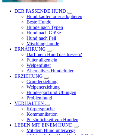
DER PASSENDE HUND
Hund kaufen oder adoptieren
Beste Hunde
Hunde nach Typen
Hund nach Größe
Hund nach Fell
Mischlingshunde
ERNÄHRUNG
Darf mein Hund das fressen?
Futter allgemein
Welpenfutter
Alternatives Hundefutter
ERZIEHUNG
Grunderziehung
Welpenerziehung
Hundesport und Übungen
Problemhund
VERHALTEN
Körpersprache
Kommunikation
Persönlichkeit von Hunden
LEBEN MIT EINEM HUND
Mit dem Hund unterwegs