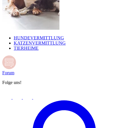
HUNDEVERMITTLUNG
KATZENVERMITTLUNG
TIERHEIME
Forum
Folge uns!