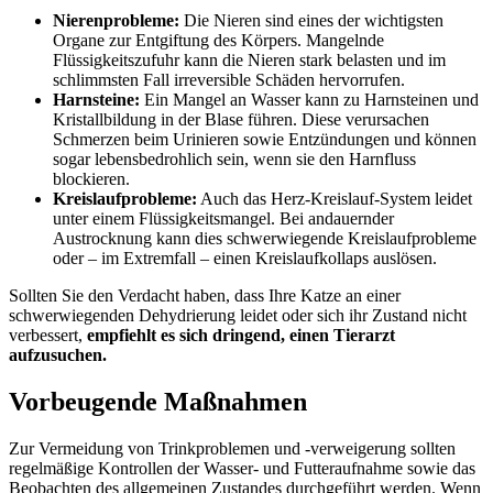
Nierenprobleme
:
Die Nieren sind eines der wichtigsten
Organe zur Entgiftung des Körpers. Mangelnde
Flüssigkeitszufuhr kann die Nieren stark belasten und im
schlimmsten Fall irreversible Schäden hervorrufen.
Harnsteine
:
Ein Mangel an Wasser kann zu Harnsteinen und
Kristallbildung in der Blase führen. Diese verursachen
Schmerzen beim Urinieren sowie Entzündungen und können
sogar lebensbedrohlich sein, wenn sie den Harnfluss
blockieren.
Kreislaufprobleme:
Auch das Herz-Kreislauf-System leidet
unter einem Flüssigkeitsmangel. Bei andauernder
Austrocknung kann dies schwerwiegende Kreislaufprobleme
oder – im Extremfall – einen Kreislaufkollaps auslösen.
Sollten Sie den Verdacht haben, dass Ihre Katze an einer
schwerwiegenden Dehydrierung leidet oder sich ihr Zustand nicht
verbessert,
empfiehlt es sich dringend, einen Tierarzt
aufzusuchen.
Vorbeugende Maßnahmen
Zur Vermeidung von Trinkproblemen und -verweigerung sollten
regelmäßige Kontrollen der Wasser- und Futteraufnahme sowie das
Beobachten des allgemeinen Zustandes durchgeführt werden. Wenn