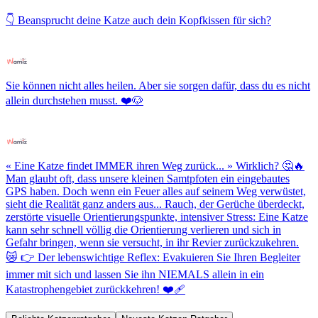
👇 Beansprucht deine Katze auch dein Kopfkissen für sich?
Sie können nicht alles heilen. Aber sie sorgen dafür, dass du es nicht
allein durchstehen musst. ❤️🐶
« Eine Katze findet IMMER ihren Weg zurück... » Wirklich? 🤔🔥
Man glaubt oft, dass unsere kleinen Samtpfoten ein eingebautes
GPS haben. Doch wenn ein Feuer alles auf seinem Weg verwüstet,
sieht die Realität ganz anders aus... Rauch, der Gerüche überdeckt,
zerstörte visuelle Orientierungspunkte, intensiver Stress: Eine Katze
kann sehr schnell völlig die Orientierung verlieren und sich in
Gefahr bringen, wenn sie versucht, in ihr Revier zurückzukehren.
😿 👉 Der lebenswichtige Reflex: Evakuieren Sie Ihren Begleiter
immer mit sich und lassen Sie ihn NIEMALS allein in ein
Katastrophengebiet zurückkehren! ❤️‍🩹