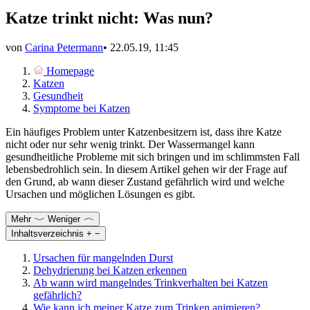
Katze trinkt nicht: Was nun?
von
Carina Petermann
•
22.05.19, 11:45
Homepage
Katzen
Gesundheit
Symptome bei Katzen
Ein häufiges Problem unter Katzenbesitzern ist, dass ihre Katze
nicht oder nur sehr wenig trinkt. Der Wassermangel kann
gesundheitliche Probleme mit sich bringen und im schlimmsten Fall
lebensbedrohlich sein. In diesem Artikel gehen wir der Frage auf
den Grund, ab wann dieser Zustand gefährlich wird und welche
Ursachen und möglichen Lösungen es gibt.
Mehr
Weniger
Inhaltsverzeichnis
+
−
Ursachen für mangelnden Durst
Dehydrierung bei Katzen erkennen
Ab wann wird mangelndes Trinkverhalten bei Katzen
gefährlich?
Wie kann ich meiner Katze zum Trinken animieren?