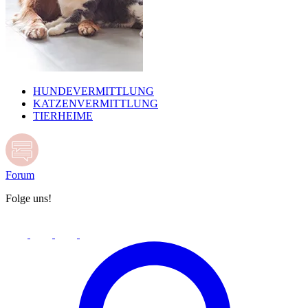
HUNDEVERMITTLUNG
KATZENVERMITTLUNG
TIERHEIME
Forum
Folge uns!