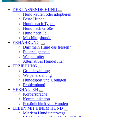
DER PASSENDE HUND
Hund kaufen oder adoptieren
Beste Hunde
Hunde nach Typen
Hund nach Größe
Hund nach Fell
Mischlingshunde
ERNÄHRUNG
Darf mein Hund das fressen?
Futter allgemein
Welpenfutter
Alternatives Hundefutter
ERZIEHUNG
Grunderziehung
Welpenerziehung
Hundesport und Übungen
Problemhund
VERHALTEN
Körpersprache
Kommunikation
Persönlichkeit von Hunden
LEBEN MIT EINEM HUND
Mit dem Hund unterwegs