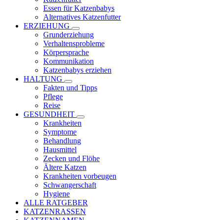
Essen für Katzenbabys
Alternatives Katzenfutter
ERZIEHUNG
Grunderziehung
Verhaltensprobleme
Körpersprache
Kommunikation
Katzenbabys erziehen
HALTUNG
Fakten und Tipps
Pflege
Reise
GESUNDHEIT
Krankheiten
Symptome
Behandlung
Hausmittel
Zecken und Flöhe
Ältere Katzen
Krankheiten vorbeugen
Schwangerschaft
Hygiene
ALLE RATGEBER
KATZENRASSEN