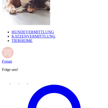
HUNDEVERMITTLUNG
KATZENVERMITTLUNG
TIERHEIME
Forum
Folge uns!