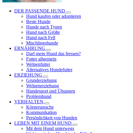
DER PASSENDE HUND
Hund kaufen oder adoptieren
Beste Hunde
Hunde nach Typen
Hund nach Größe
Hund nach Fell
Mischlingshunde
ERNÄHRUNG
Darf mein Hund das fressen?
Futter allgemein
Welpenfutter
Alternatives Hundefutter
ERZIEHUNG
Grunderziehung
Welpenerziehung
Hundesport und Übungen
Problemhund
VERHALTEN
Körpersprache
Kommunikation
Persönlichkeit von Hunden
LEBEN MIT EINEM HUND
Mit dem Hund unterwegs