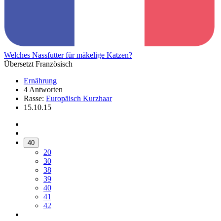
Welches Nassfutter für mäkelige Katzen?
Übersetzt Französisch
Ernährung
4 Antworten
Rasse:
Europäisch Kurzhaar
15.10.15
40
20
30
38
39
40
41
42