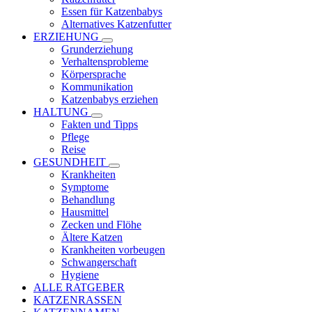
Essen für Katzenbabys
Alternatives Katzenfutter
ERZIEHUNG
Grunderziehung
Verhaltensprobleme
Körpersprache
Kommunikation
Katzenbabys erziehen
HALTUNG
Fakten und Tipps
Pflege
Reise
GESUNDHEIT
Krankheiten
Symptome
Behandlung
Hausmittel
Zecken und Flöhe
Ältere Katzen
Krankheiten vorbeugen
Schwangerschaft
Hygiene
ALLE RATGEBER
KATZENRASSEN