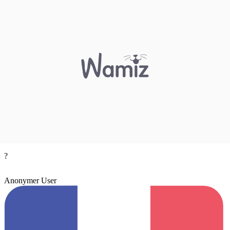
?
Anonymer User