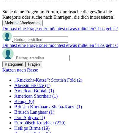
Stelle deine Fragen im Forum, durchsuche die gewünschte
Kategorie oder suche nach Einträgen, die dich interessieren!
Mehr
Weniger
Du hast eine Frage oder möchtest etwas mitteilen? Los geht's!
Du hast eine Frage oder möchtest etwas mitteilen? Los geht's!
Kategorien
Fragen
Katzen nach Rasse
„Knickohr-Katze“: Scottish Fold
(2)
Abessinierkatze
(1)
American Bobtail
(1)
American Shorthair
(1)
Bengal
(6)
Britisch Kurzhaar - Sheba-Katze
(1)
Britisch Langhaar
(1)
Don Sphynx
(1)
Europäisch Kurzhaar
(220)
Heilige Birma
(19)