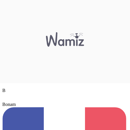
B
Bonam