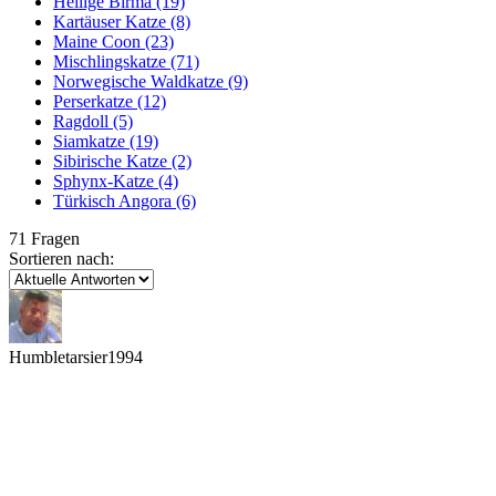
Heilige Birma
(19)
Kartäuser Katze
(8)
Maine Coon
(23)
Mischlingskatze
(71)
Norwegische Waldkatze
(9)
Perserkatze
(12)
Ragdoll
(5)
Siamkatze
(19)
Sibirische Katze
(2)
Sphynx-Katze
(4)
Türkisch Angora
(6)
71 Fragen
Sortieren nach:
Humbletarsier1994