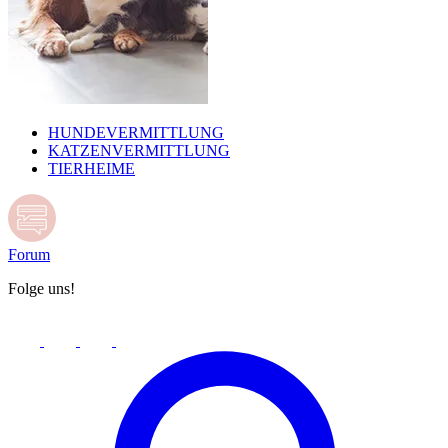
HUNDEVERMITTLUNG
KATZENVERMITTLUNG
TIERHEIME
Forum
Folge uns!