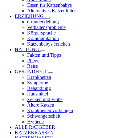
Essen für Katzenbabys
Alternatives Katzenfutter
ERZIEHUNG
Grunderziehung
Verhaltensprobleme
Körpersprache
Kommunikation
Katzenbabys erziehen
HALTUNG
Fakten und Tipps
Pflege
Reise
GESUNDHEIT
Krankheiten
Symptome
Behandlung
Hausmittel
Zecken und Flöhe
Ältere Katzen
Krankheiten vorbeugen
Schwangerschaft
Hygiene
ALLE RATGEBER
KATZENRASSEN