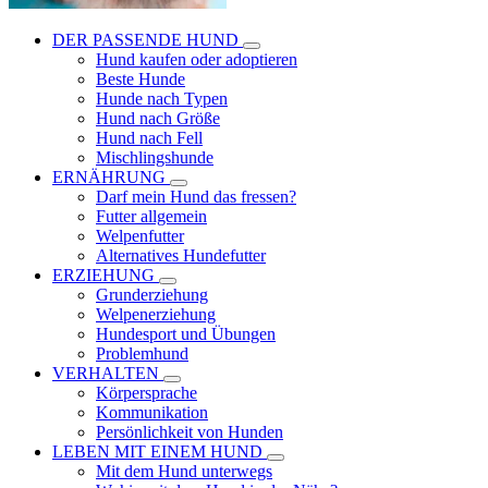
DER PASSENDE HUND
Hund kaufen oder adoptieren
Beste Hunde
Hunde nach Typen
Hund nach Größe
Hund nach Fell
Mischlingshunde
ERNÄHRUNG
Darf mein Hund das fressen?
Futter allgemein
Welpenfutter
Alternatives Hundefutter
ERZIEHUNG
Grunderziehung
Welpenerziehung
Hundesport und Übungen
Problemhund
VERHALTEN
Körpersprache
Kommunikation
Persönlichkeit von Hunden
LEBEN MIT EINEM HUND
Mit dem Hund unterwegs