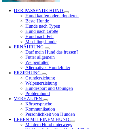
DER PASSENDE HUND
Hund kaufen oder adoptieren
Beste Hunde
Hunde nach Typen
Hund nach Größe
Hund nach Fell
Mischlingshunde
ERNÄHRUNG
Darf mein Hund das fressen?
Futter allgemein
Welpenfutter
Alternatives Hundefutter
ERZIEHUNG
Grunderziehung
Welpenerziehung
Hundesport und Übungen
Problemhund
VERHALTEN
Körpersprache
Kommunikation
Persönlichkeit von Hunden
LEBEN MIT EINEM HUND
Mit dem Hund unterwegs