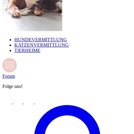
HUNDEVERMITTLUNG
KATZENVERMITTLUNG
TIERHEIME
Forum
Folge uns!