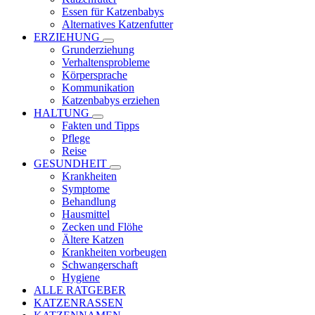
Essen für Katzenbabys
Alternatives Katzenfutter
ERZIEHUNG
Grunderziehung
Verhaltensprobleme
Körpersprache
Kommunikation
Katzenbabys erziehen
HALTUNG
Fakten und Tipps
Pflege
Reise
GESUNDHEIT
Krankheiten
Symptome
Behandlung
Hausmittel
Zecken und Flöhe
Ältere Katzen
Krankheiten vorbeugen
Schwangerschaft
Hygiene
ALLE RATGEBER
KATZENRASSEN