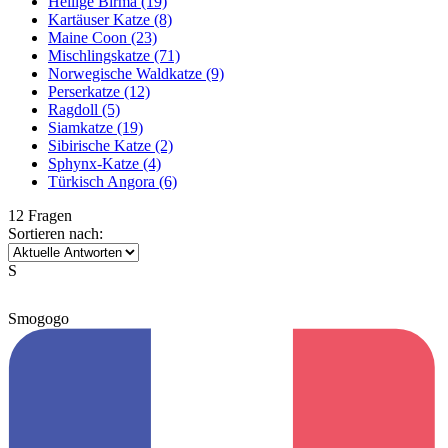
Heilige Birma
(19)
Kartäuser Katze
(8)
Maine Coon
(23)
Mischlingskatze
(71)
Norwegische Waldkatze
(9)
Perserkatze
(12)
Ragdoll
(5)
Siamkatze
(19)
Sibirische Katze
(2)
Sphynx-Katze
(4)
Türkisch Angora
(6)
12 Fragen
Sortieren nach:
S
Smogogo