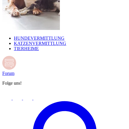
HUNDEVERMITTLUNG
KATZENVERMITTLUNG
TIERHEIME
Forum
Folge uns!