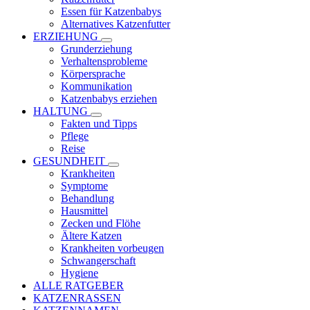
Essen für Katzenbabys
Alternatives Katzenfutter
ERZIEHUNG
Grunderziehung
Verhaltensprobleme
Körpersprache
Kommunikation
Katzenbabys erziehen
HALTUNG
Fakten und Tipps
Pflege
Reise
GESUNDHEIT
Krankheiten
Symptome
Behandlung
Hausmittel
Zecken und Flöhe
Ältere Katzen
Krankheiten vorbeugen
Schwangerschaft
Hygiene
ALLE RATGEBER
KATZENRASSEN