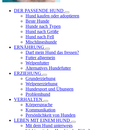
DER PASSENDE HUND
Hund kaufen oder adoptieren
Beste Hunde
Hunde nach Typen
Hund nach Größe
Hund nach Fell
Mischlingshunde
ERNÄHRUNG
Darf mein Hund das fressen?
Futter allgemein
Welpenfutter
Alternatives Hundefutter
ERZIEHUNG
Grunderziehung
Welpenerziehung
Hundesport und Übungen
Problemhund
VERHALTEN
Körpersprache
Kommunikation
Persönlichkeit von Hunden
LEBEN MIT EINEM HUND
Mit dem Hund unterwegs