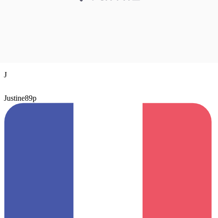
J
Justine89p