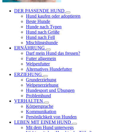
DER PASSENDE HUND
Hund kaufen oder adoptieren
Beste Hunde
Hunde nach Typen
Hund nach Größe
Hund nach Fell
Mischlingshunde
ERNÄHRUNG
Darf mein Hund das fressen?
Futter allgemein
Welpenfutter
Alternatives Hundefutter
ERZIEHUNG
Grunderziehung
Welpenerziehung
Hundesport und Übungen
Problemhund
VERHALTEN
Körpersprache
Kommunikation
Persönlichkeit von Hunden
LEBEN MIT EINEM HUND
Mit dem Hund unterwegs