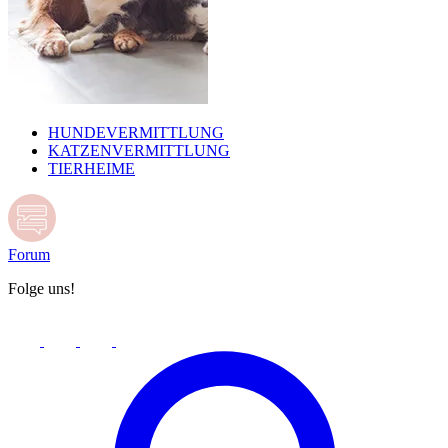
HUNDEVERMITTLUNG
KATZENVERMITTLUNG
TIERHEIME
Forum
Folge uns!