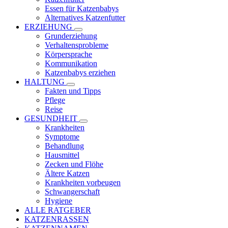
Essen für Katzenbabys
Alternatives Katzenfutter
ERZIEHUNG
Grunderziehung
Verhaltensprobleme
Körpersprache
Kommunikation
Katzenbabys erziehen
HALTUNG
Fakten und Tipps
Pflege
Reise
GESUNDHEIT
Krankheiten
Symptome
Behandlung
Hausmittel
Zecken und Flöhe
Ältere Katzen
Krankheiten vorbeugen
Schwangerschaft
Hygiene
ALLE RATGEBER
KATZENRASSEN