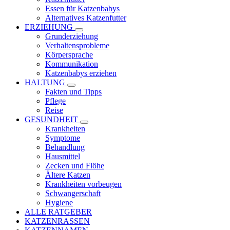
Essen für Katzenbabys
Alternatives Katzenfutter
ERZIEHUNG
Grunderziehung
Verhaltensprobleme
Körpersprache
Kommunikation
Katzenbabys erziehen
HALTUNG
Fakten und Tipps
Pflege
Reise
GESUNDHEIT
Krankheiten
Symptome
Behandlung
Hausmittel
Zecken und Flöhe
Ältere Katzen
Krankheiten vorbeugen
Schwangerschaft
Hygiene
ALLE RATGEBER
KATZENRASSEN