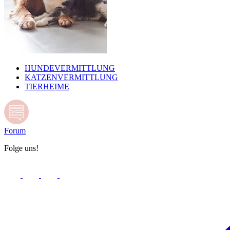
HUNDEVERMITTLUNG
KATZENVERMITTLUNG
TIERHEIME
Forum
Folge uns!