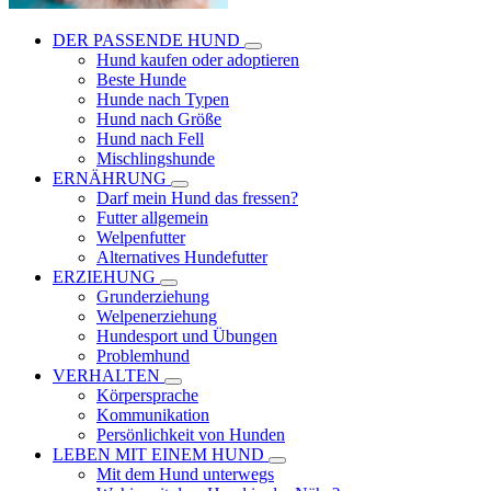
DER PASSENDE HUND
Hund kaufen oder adoptieren
Beste Hunde
Hunde nach Typen
Hund nach Größe
Hund nach Fell
Mischlingshunde
ERNÄHRUNG
Darf mein Hund das fressen?
Futter allgemein
Welpenfutter
Alternatives Hundefutter
ERZIEHUNG
Grunderziehung
Welpenerziehung
Hundesport und Übungen
Problemhund
VERHALTEN
Körpersprache
Kommunikation
Persönlichkeit von Hunden
LEBEN MIT EINEM HUND
Mit dem Hund unterwegs