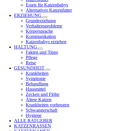
Essen für Katzenbabys
Alternatives Katzenfutter
ERZIEHUNG
Grunderziehung
Verhaltensprobleme
Körpersprache
Kommunikation
Katzenbabys erziehen
HALTUNG
Fakten und Tipps
Pflege
Reise
GESUNDHEIT
Krankheiten
Symptome
Behandlung
Hausmittel
Zecken und Flöhe
Ältere Katzen
Krankheiten vorbeugen
Schwangerschaft
Hygiene
ALLE RATGEBER
KATZENRASSEN