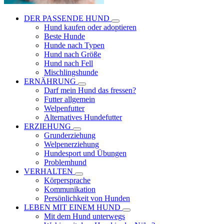
DER PASSENDE HUND
Hund kaufen oder adoptieren
Beste Hunde
Hunde nach Typen
Hund nach Größe
Hund nach Fell
Mischlingshunde
ERNÄHRUNG
Darf mein Hund das fressen?
Futter allgemein
Welpenfutter
Alternatives Hundefutter
ERZIEHUNG
Grunderziehung
Welpenerziehung
Hundesport und Übungen
Problemhund
VERHALTEN
Körpersprache
Kommunikation
Persönlichkeit von Hunden
LEBEN MIT EINEM HUND
Mit dem Hund unterwegs