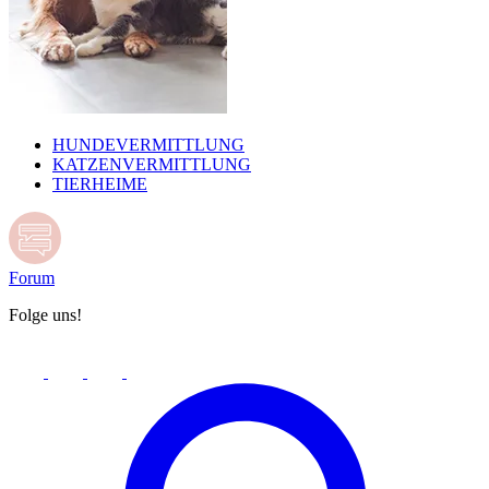
HUNDEVERMITTLUNG
KATZENVERMITTLUNG
TIERHEIME
Forum
Folge uns!