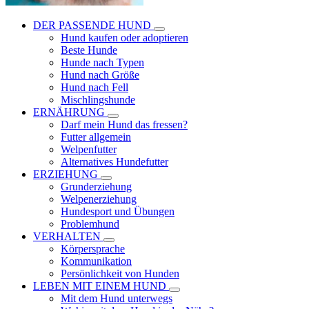
DER PASSENDE HUND
Hund kaufen oder adoptieren
Beste Hunde
Hunde nach Typen
Hund nach Größe
Hund nach Fell
Mischlingshunde
ERNÄHRUNG
Darf mein Hund das fressen?
Futter allgemein
Welpenfutter
Alternatives Hundefutter
ERZIEHUNG
Grunderziehung
Welpenerziehung
Hundesport und Übungen
Problemhund
VERHALTEN
Körpersprache
Kommunikation
Persönlichkeit von Hunden
LEBEN MIT EINEM HUND
Mit dem Hund unterwegs