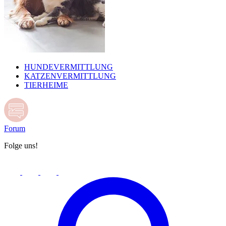
HUNDEVERMITTLUNG
KATZENVERMITTLUNG
TIERHEIME
Forum
Folge uns!