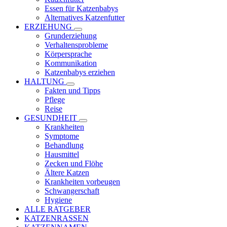
Essen für Katzenbabys
Alternatives Katzenfutter
ERZIEHUNG
Grunderziehung
Verhaltensprobleme
Körpersprache
Kommunikation
Katzenbabys erziehen
HALTUNG
Fakten und Tipps
Pflege
Reise
GESUNDHEIT
Krankheiten
Symptome
Behandlung
Hausmittel
Zecken und Flöhe
Ältere Katzen
Krankheiten vorbeugen
Schwangerschaft
Hygiene
ALLE RATGEBER
KATZENRASSEN