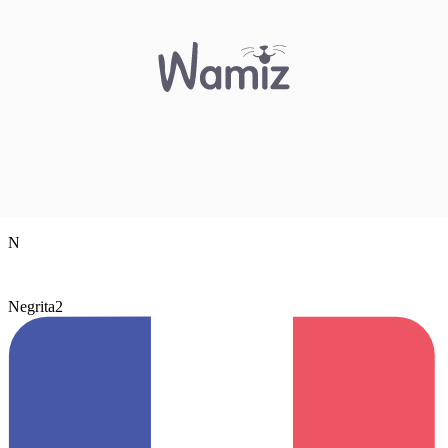
N
Negrita2