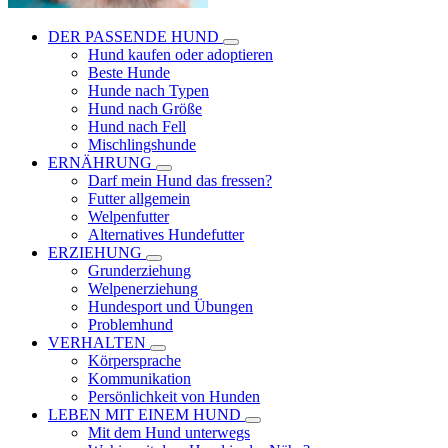
DER PASSENDE HUND
Hund kaufen oder adoptieren
Beste Hunde
Hunde nach Typen
Hund nach Größe
Hund nach Fell
Mischlingshunde
ERNÄHRUNG
Darf mein Hund das fressen?
Futter allgemein
Welpenfutter
Alternatives Hundefutter
ERZIEHUNG
Grunderziehung
Welpenerziehung
Hundesport und Übungen
Problemhund
VERHALTEN
Körpersprache
Kommunikation
Persönlichkeit von Hunden
LEBEN MIT EINEM HUND
Mit dem Hund unterwegs