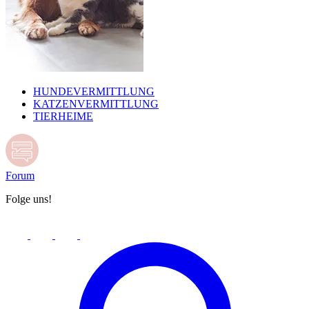
HUNDEVERMITTLUNG
KATZENVERMITTLUNG
TIERHEIME
Forum
Folge uns!