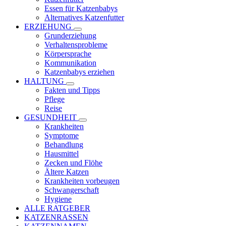
Essen für Katzenbabys
Alternatives Katzenfutter
ERZIEHUNG
Grunderziehung
Verhaltensprobleme
Körpersprache
Kommunikation
Katzenbabys erziehen
HALTUNG
Fakten und Tipps
Pflege
Reise
GESUNDHEIT
Krankheiten
Symptome
Behandlung
Hausmittel
Zecken und Flöhe
Ältere Katzen
Krankheiten vorbeugen
Schwangerschaft
Hygiene
ALLE RATGEBER
KATZENRASSEN