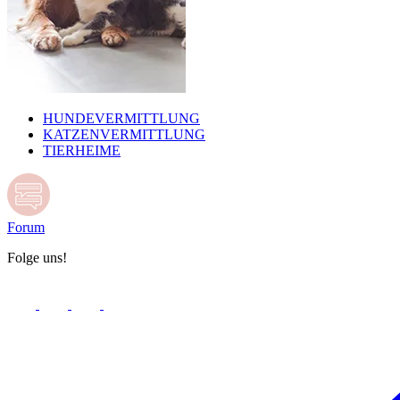
HUNDEVERMITTLUNG
KATZENVERMITTLUNG
TIERHEIME
Forum
Folge uns!