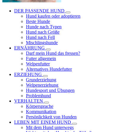
DER PASSENDE HUND
Hund kaufen oder adoptieren
Beste Hunde
Hunde nach Typen
Hund nach Größe
Hund nach Fell
Mischlingshunde
ERNÄHRUNG
Darf mein Hund das fressen?
Futter allgemein
Welpenfutter
Alternatives Hundefutter
ERZIEHUNG
Grunderziehung
Welpenerziehung
Hundesport und Übungen
Problemhund
VERHALTEN
Körpersprache
Kommunikation
Persönlichkeit von Hunden
LEBEN MIT EINEM HUND
Mit dem Hund unterwegs