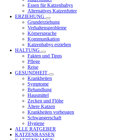
Essen für Katzenbabys
Alternatives Katzenfutter
ERZIEHUNG
Grunderziehung
Verhaltensprobleme
Körpersprache
Kommunikation
Katzenbabys erziehen
HALTUNG
Fakten und Tipps
Pflege
Reise
GESUNDHEIT
Krankheiten
Symptome
Behandlung
Hausmittel
Zecken und Flöhe
Ältere Katzen
Krankheiten vorbeugen
Schwangerschaft
Hygiene
ALLE RATGEBER
KATZENRASSEN