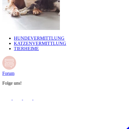
HUNDEVERMITTLUNG
KATZENVERMITTLUNG
TIERHEIME
Forum
Folge uns!