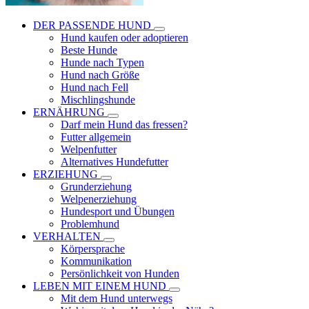
DER PASSENDE HUND
Hund kaufen oder adoptieren
Beste Hunde
Hunde nach Typen
Hund nach Größe
Hund nach Fell
Mischlingshunde
ERNÄHRUNG
Darf mein Hund das fressen?
Futter allgemein
Welpenfutter
Alternatives Hundefutter
ERZIEHUNG
Grunderziehung
Welpenerziehung
Hundesport und Übungen
Problemhund
VERHALTEN
Körpersprache
Kommunikation
Persönlichkeit von Hunden
LEBEN MIT EINEM HUND
Mit dem Hund unterwegs