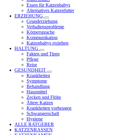
Essen für Katzenbabys
Alternatives Katzenfutter
ERZIEHUNG
Grunderziehung
Verhaltensprobleme
Körpersprache
Kommunikation
Katzenbabys erziehen
HALTUNG
Fakten und Tipps
Pflege
Reise
GESUNDHEIT
Krankheiten
Symptome
Behandlung
Hausmittel
Zecken und Flöhe
Ältere Katzen
Krankheiten vorbeugen
Schwangerschaft
Hygiene
ALLE RATGEBER
KATZENRASSEN