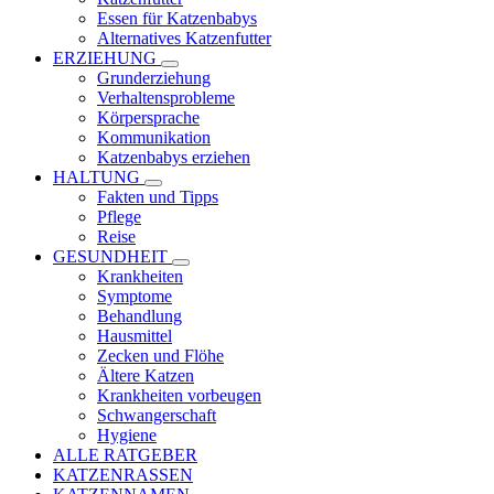
Essen für Katzenbabys
Alternatives Katzenfutter
ERZIEHUNG
Grunderziehung
Verhaltensprobleme
Körpersprache
Kommunikation
Katzenbabys erziehen
HALTUNG
Fakten und Tipps
Pflege
Reise
GESUNDHEIT
Krankheiten
Symptome
Behandlung
Hausmittel
Zecken und Flöhe
Ältere Katzen
Krankheiten vorbeugen
Schwangerschaft
Hygiene
ALLE RATGEBER
KATZENRASSEN