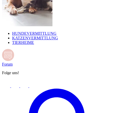
HUNDEVERMITTLUNG
KATZENVERMITTLUNG
TIERHEIME
Forum
Folge uns!