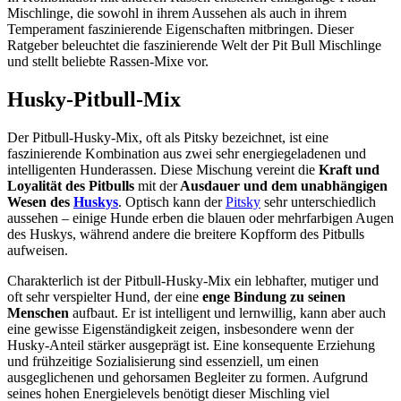
Mischlinge, die sowohl in ihrem Aussehen als auch in ihrem
Temperament faszinierende Eigenschaften mitbringen. Dieser
Ratgeber beleuchtet die faszinierende Welt der Pit Bull Mischlinge
und stellt beliebte Rassen-Mixe vor.
Husky-Pitbull-Mix
Der Pitbull-Husky-Mix, oft als Pitsky bezeichnet, ist eine
faszinierende Kombination aus zwei sehr energiegeladenen und
intelligenten Hunderassen. Diese Mischung vereint die
Kraft und
Loyalität des Pitbulls
mit der
Ausdauer und dem unabhängigen
Wesen des
Huskys
. Optisch kann der
Pitsky
sehr unterschiedlich
aussehen – einige Hunde erben die blauen oder mehrfarbigen Augen
des Huskys, während andere die breitere Kopfform des Pitbulls
aufweisen.
Charakterlich ist der Pitbull-Husky-Mix ein lebhafter, mutiger und
oft sehr verspielter Hund, der eine
enge Bindung zu seinen
Menschen
aufbaut. Er ist intelligent und lernwillig, kann aber auch
eine gewisse Eigenständigkeit zeigen, insbesondere wenn der
Husky-Anteil stärker ausgeprägt ist. Eine konsequente Erziehung
und frühzeitige Sozialisierung sind essenziell, um einen
ausgeglichenen und gehorsamen Begleiter zu formen. Aufgrund
seines hohen Energielevels benötigt dieser Mischling viel