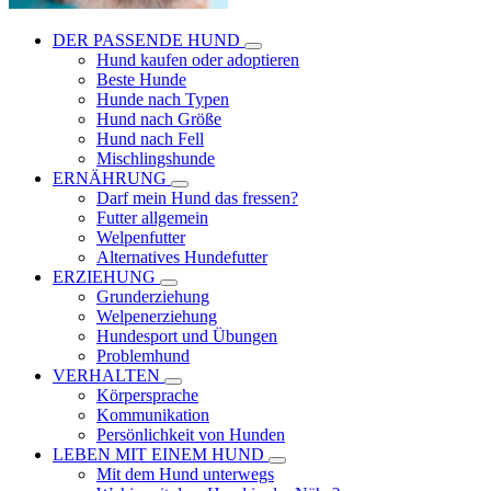
DER PASSENDE HUND
Hund kaufen oder adoptieren
Beste Hunde
Hunde nach Typen
Hund nach Größe
Hund nach Fell
Mischlingshunde
ERNÄHRUNG
Darf mein Hund das fressen?
Futter allgemein
Welpenfutter
Alternatives Hundefutter
ERZIEHUNG
Grunderziehung
Welpenerziehung
Hundesport und Übungen
Problemhund
VERHALTEN
Körpersprache
Kommunikation
Persönlichkeit von Hunden
LEBEN MIT EINEM HUND
Mit dem Hund unterwegs