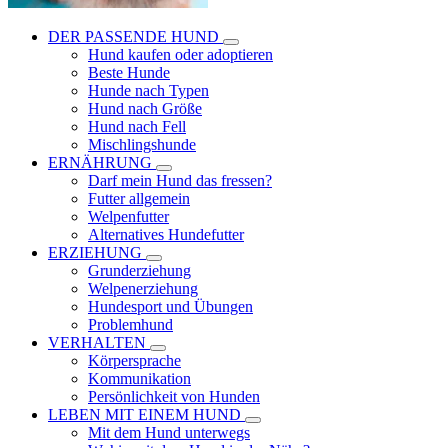
DER PASSENDE HUND
Hund kaufen oder adoptieren
Beste Hunde
Hunde nach Typen
Hund nach Größe
Hund nach Fell
Mischlingshunde
ERNÄHRUNG
Darf mein Hund das fressen?
Futter allgemein
Welpenfutter
Alternatives Hundefutter
ERZIEHUNG
Grunderziehung
Welpenerziehung
Hundesport und Übungen
Problemhund
VERHALTEN
Körpersprache
Kommunikation
Persönlichkeit von Hunden
LEBEN MIT EINEM HUND
Mit dem Hund unterwegs