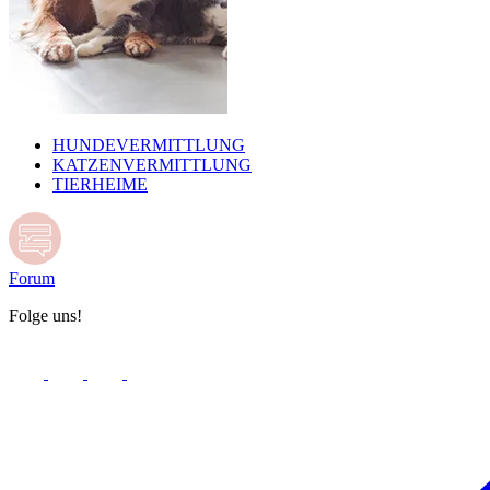
HUNDEVERMITTLUNG
KATZENVERMITTLUNG
TIERHEIME
Forum
Folge uns!