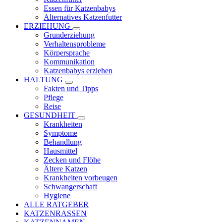
Essen für Katzenbabys
Alternatives Katzenfutter
ERZIEHUNG
Grunderziehung
Verhaltensprobleme
Körpersprache
Kommunikation
Katzenbabys erziehen
HALTUNG
Fakten und Tipps
Pflege
Reise
GESUNDHEIT
Krankheiten
Symptome
Behandlung
Hausmittel
Zecken und Flöhe
Ältere Katzen
Krankheiten vorbeugen
Schwangerschaft
Hygiene
ALLE RATGEBER
KATZENRASSEN