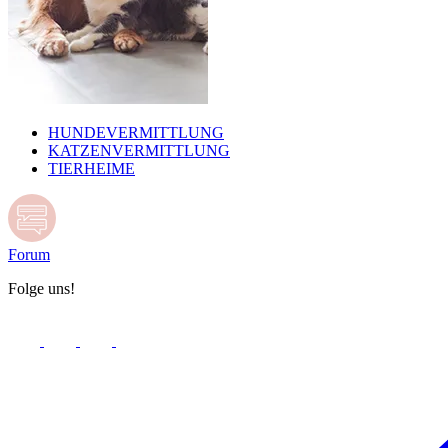
HUNDEVERMITTLUNG
KATZENVERMITTLUNG
TIERHEIME
Forum
Folge uns!