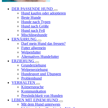
DER PASSENDE HUND
Hund kaufen oder adoptieren
Beste Hunde
Hunde nach Typen
Hund nach Größe
Hund nach Fell
Mischlingshunde
ERNÄHRUNG
Darf mein Hund das fressen?
Futter allgemein
Welpenfutter
Alternatives Hundefutter
ERZIEHUNG
Grunderziehung
Welpenerziehung
Hundesport und Übungen
Problemhund
VERHALTEN
Körpersprache
Kommunikation
Persönlichkeit von Hunden
LEBEN MIT EINEM HUND
Mit dem Hund unterwegs