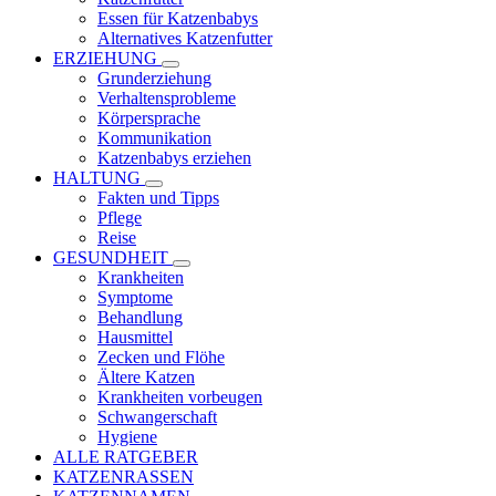
Essen für Katzenbabys
Alternatives Katzenfutter
ERZIEHUNG
Grunderziehung
Verhaltensprobleme
Körpersprache
Kommunikation
Katzenbabys erziehen
HALTUNG
Fakten und Tipps
Pflege
Reise
GESUNDHEIT
Krankheiten
Symptome
Behandlung
Hausmittel
Zecken und Flöhe
Ältere Katzen
Krankheiten vorbeugen
Schwangerschaft
Hygiene
ALLE RATGEBER
KATZENRASSEN