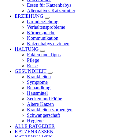
Essen für Katzenbabys
Alternatives Katzenfutter
ERZIEHUNG
Grunderziehung
Verhaltensprobleme
Körpersprache
Kommunikation
Katzenbabys erziehen
HALTUNG
Fakten und Tipps
Pflege
Reise
GESUNDHEIT
Krankheiten
Symptome
Behandlung
Hausmittel
Zecken und Flöhe
Ältere Katzen
Krankheiten vorbeugen
Schwangerschaft
Hygiene
ALLE RATGEBER
KATZENRASSEN