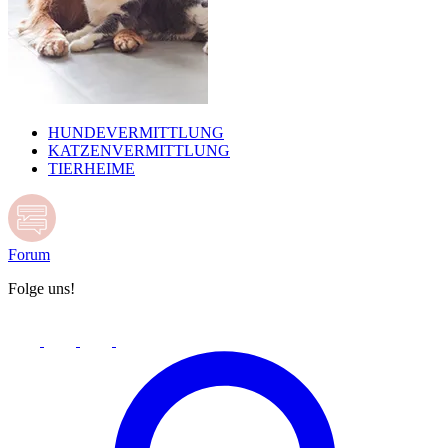
HUNDEVERMITTLUNG
KATZENVERMITTLUNG
TIERHEIME
Forum
Folge uns!