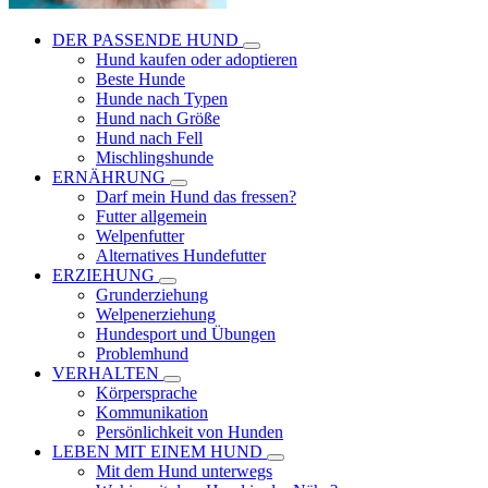
DER PASSENDE HUND
Hund kaufen oder adoptieren
Beste Hunde
Hunde nach Typen
Hund nach Größe
Hund nach Fell
Mischlingshunde
ERNÄHRUNG
Darf mein Hund das fressen?
Futter allgemein
Welpenfutter
Alternatives Hundefutter
ERZIEHUNG
Grunderziehung
Welpenerziehung
Hundesport und Übungen
Problemhund
VERHALTEN
Körpersprache
Kommunikation
Persönlichkeit von Hunden
LEBEN MIT EINEM HUND
Mit dem Hund unterwegs