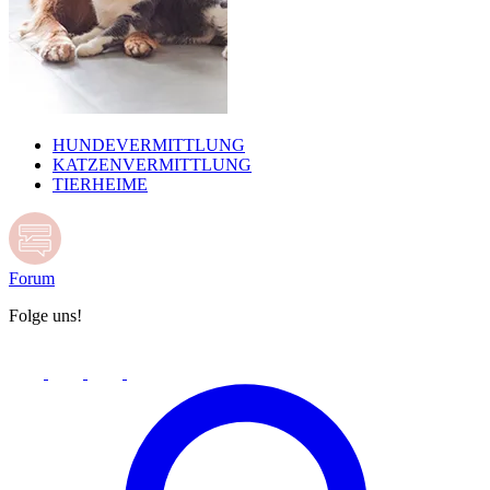
HUNDEVERMITTLUNG
KATZENVERMITTLUNG
TIERHEIME
Forum
Folge uns!