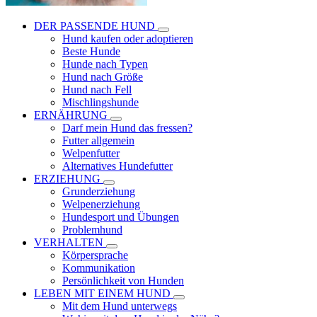
DER PASSENDE HUND
Hund kaufen oder adoptieren
Beste Hunde
Hunde nach Typen
Hund nach Größe
Hund nach Fell
Mischlingshunde
ERNÄHRUNG
Darf mein Hund das fressen?
Futter allgemein
Welpenfutter
Alternatives Hundefutter
ERZIEHUNG
Grunderziehung
Welpenerziehung
Hundesport und Übungen
Problemhund
VERHALTEN
Körpersprache
Kommunikation
Persönlichkeit von Hunden
LEBEN MIT EINEM HUND
Mit dem Hund unterwegs