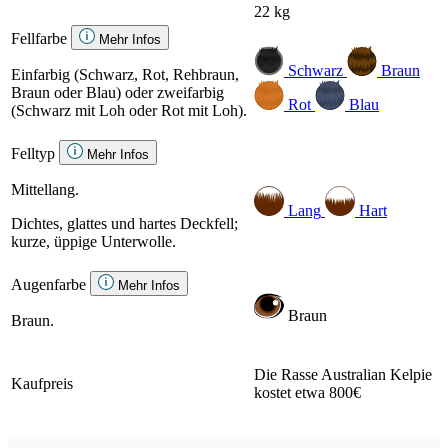
22 kg
Fellfarbe
Mehr Infos
Schwarz
Braun
Einfarbig (Schwarz, Rot, Rehbraun,
Braun oder Blau) oder zweifarbig
Rot
Blau
(Schwarz mit Loh oder Rot mit Loh).
Felltyp
Mehr Infos
Mittellang.
Lang
Hart
Dichtes, glattes und hartes Deckfell;
kurze, üppige Unterwolle.
Augenfarbe
Mehr Infos
Braun
Braun.
Die Rasse Australian Kelpie
Kaufpreis
kostet etwa 800€