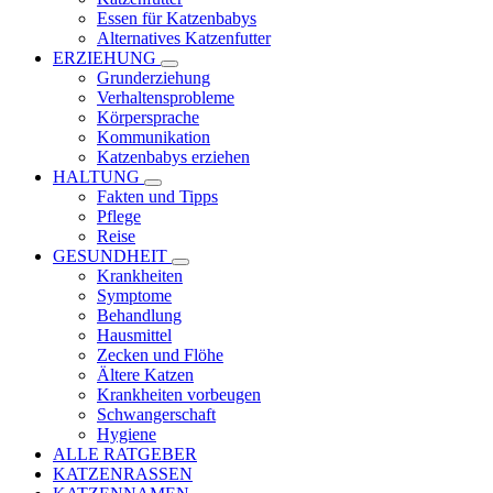
Essen für Katzenbabys
Alternatives Katzenfutter
ERZIEHUNG
Grunderziehung
Verhaltensprobleme
Körpersprache
Kommunikation
Katzenbabys erziehen
HALTUNG
Fakten und Tipps
Pflege
Reise
GESUNDHEIT
Krankheiten
Symptome
Behandlung
Hausmittel
Zecken und Flöhe
Ältere Katzen
Krankheiten vorbeugen
Schwangerschaft
Hygiene
ALLE RATGEBER
KATZENRASSEN