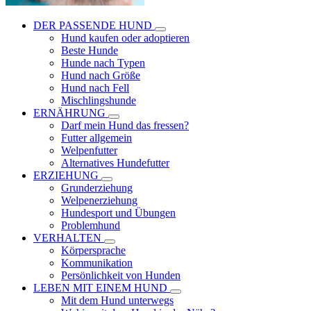
DER PASSENDE HUND
Hund kaufen oder adoptieren
Beste Hunde
Hunde nach Typen
Hund nach Größe
Hund nach Fell
Mischlingshunde
ERNÄHRUNG
Darf mein Hund das fressen?
Futter allgemein
Welpenfutter
Alternatives Hundefutter
ERZIEHUNG
Grunderziehung
Welpenerziehung
Hundesport und Übungen
Problemhund
VERHALTEN
Körpersprache
Kommunikation
Persönlichkeit von Hunden
LEBEN MIT EINEM HUND
Mit dem Hund unterwegs