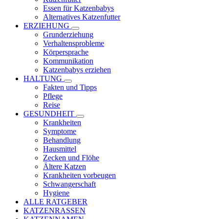
Essen für Katzenbabys
Alternatives Katzenfutter
ERZIEHUNG
Grunderziehung
Verhaltensprobleme
Körpersprache
Kommunikation
Katzenbabys erziehen
HALTUNG
Fakten und Tipps
Pflege
Reise
GESUNDHEIT
Krankheiten
Symptome
Behandlung
Hausmittel
Zecken und Flöhe
Ältere Katzen
Krankheiten vorbeugen
Schwangerschaft
Hygiene
ALLE RATGEBER
KATZENRASSEN