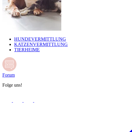
HUNDEVERMITTLUNG
KATZENVERMITTLUNG
TIERHEIME
Forum
Folge uns!