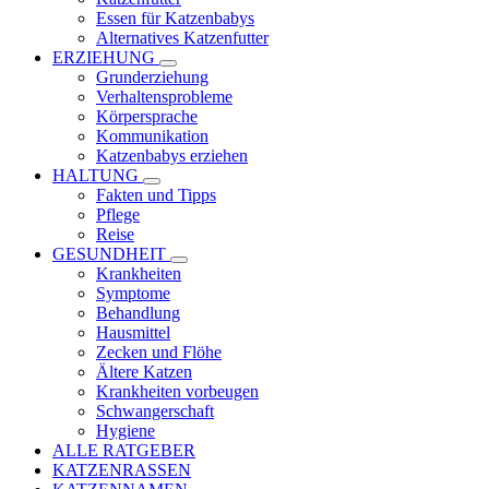
Essen für Katzenbabys
Alternatives Katzenfutter
ERZIEHUNG
Grunderziehung
Verhaltensprobleme
Körpersprache
Kommunikation
Katzenbabys erziehen
HALTUNG
Fakten und Tipps
Pflege
Reise
GESUNDHEIT
Krankheiten
Symptome
Behandlung
Hausmittel
Zecken und Flöhe
Ältere Katzen
Krankheiten vorbeugen
Schwangerschaft
Hygiene
ALLE RATGEBER
KATZENRASSEN