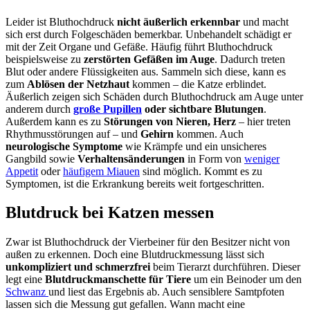
Leider ist Bluthochdruck
nicht äußerlich erkennbar
und macht
sich erst durch Folgeschäden bemerkbar. Unbehandelt schädigt er
mit der Zeit Organe und Gefäße. Häufig führt Bluthochdruck
beispielsweise zu
zerstörten Gefäßen im Auge
. Dadurch treten
Blut oder andere Flüssigkeiten aus. Sammeln sich diese, kann es
zum
Ablösen der Netzhaut
kommen – die Katze erblindet.
Äußerlich zeigen sich Schäden durch Bluthochdruck am Auge unter
anderem durch
große Pupillen
oder sichtbare Blutungen
.
Außerdem kann es zu
Störungen von Nieren, Herz
– hier treten
Rhythmusstörungen auf – und
Gehirn
kommen. Auch
neurologische Symptome
wie Krämpfe und ein unsicheres
Gangbild sowie
Verhaltensänderungen
in Form von
weniger
Appetit
oder
häufigem Miauen
sind möglich. Kommt es zu
Symptomen, ist die Erkrankung bereits weit fortgeschritten.
Blutdruck bei Katzen messen
Zwar ist Bluthochdruck der Vierbeiner für den Besitzer nicht von
außen zu erkennen. Doch eine Blutdruckmessung lässt sich
unkompliziert und schmerzfrei
beim Tierarzt durchführen. Dieser
legt eine
Blutdruckmanschette für Tiere
um ein Beinoder um den
Schwanz
und liest das Ergebnis ab. Auch sensiblere Samtpfoten
lassen sich die Messung gut gefallen. Wann macht eine