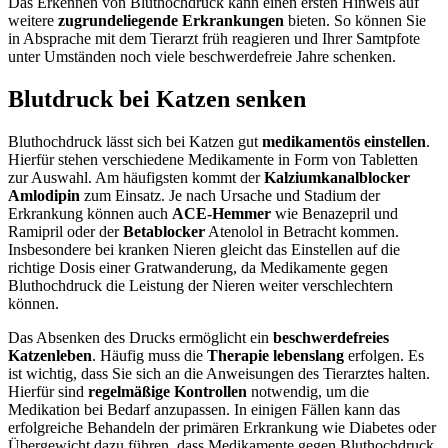
Das Erkennen von Bluthochdruck kann einen ersten Hinweis auf
weitere
zugrundeliegende Erkrankungen
bieten. So können Sie
in Absprache mit dem Tierarzt früh reagieren und Ihrer Samtpfote
unter Umständen noch viele beschwerdefreie Jahre schenken.
Blutdruck bei Katzen senken
Bluthochdruck lässt sich bei Katzen gut
medikamentös einstellen
.
Hierfür stehen verschiedene Medikamente in Form von Tabletten
zur Auswahl. Am häufigsten kommt der
Kalziumkanalblocker
Amlodipin
zum Einsatz. Je nach Ursache und Stadium der
Erkrankung können auch
ACE-Hemmer
wie Benazepril und
Ramipril oder der
Betablocker
Atenolol in Betracht kommen.
Insbesondere bei kranken Nieren gleicht das Einstellen auf die
richtige Dosis einer Gratwanderung, da Medikamente gegen
Bluthochdruck die Leistung der Nieren weiter verschlechtern
können.
Das Absenken des Drucks ermöglicht ein
beschwerdefreies
Katzenleben
. Häufig muss die
Therapie lebenslang
erfolgen. Es
ist wichtig, dass Sie sich an die Anweisungen des Tierarztes halten.
Hierfür sind
regelmäßige Kontrollen
notwendig, um die
Medikation bei Bedarf anzupassen. In einigen Fällen kann das
erfolgreiche Behandeln der primären Erkrankung wie Diabetes oder
Übergewicht dazu führen, dass Medikamente gegen Bluthochdruck