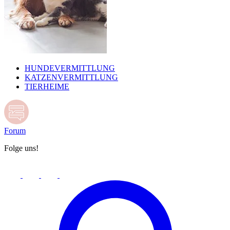
HUNDEVERMITTLUNG
KATZENVERMITTLUNG
TIERHEIME
Forum
Folge uns!