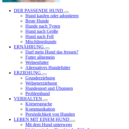
DER PASSENDE HUND
Hund kaufen oder adoptieren
Beste Hunde
Hunde nach Typen
Hund nach Größe
Hund nach Fell
Mischlingshunde
ERNÄHRUNG
Darf mein Hund das fressen?
Futter allgemein
Welpenfutter
Alternatives Hundefutter
ERZIEHUNG
Grunderziehung
Welpenerziehung
Hundesport und Übungen
Problemhund
VERHALTEN
Körpersprache
Kommunikation
Persönlichkeit von Hunden
LEBEN MIT EINEM HUND
Mit dem Hund unterwegs