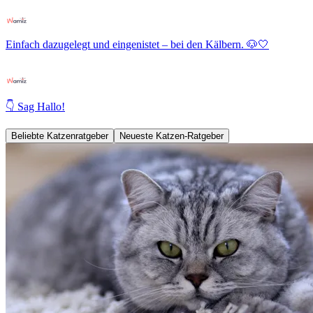
Einfach dazugelegt und eingenistet – bei den Kälbern. 🐶🤍
👇 Sag Hallo!
Beliebte Katzenratgeber
Neueste Katzen-Ratgeber