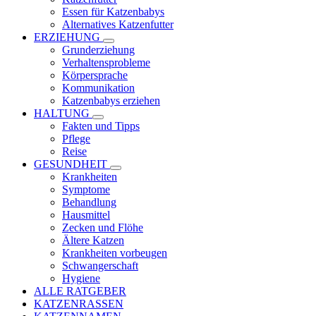
Essen für Katzenbabys
Alternatives Katzenfutter
ERZIEHUNG
Grunderziehung
Verhaltensprobleme
Körpersprache
Kommunikation
Katzenbabys erziehen
HALTUNG
Fakten und Tipps
Pflege
Reise
GESUNDHEIT
Krankheiten
Symptome
Behandlung
Hausmittel
Zecken und Flöhe
Ältere Katzen
Krankheiten vorbeugen
Schwangerschaft
Hygiene
ALLE RATGEBER
KATZENRASSEN