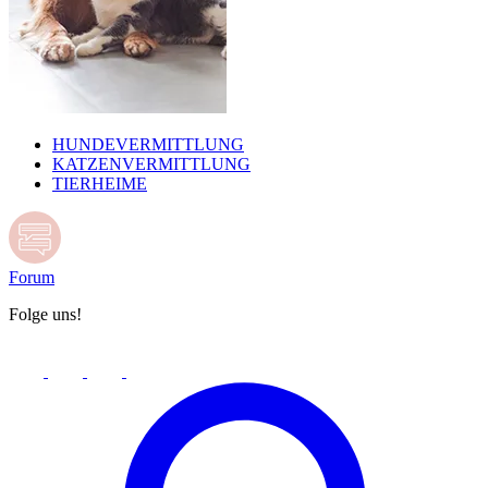
HUNDEVERMITTLUNG
KATZENVERMITTLUNG
TIERHEIME
Forum
Folge uns!