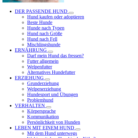
DER PASSENDE HUND
Hund kaufen oder adoptieren
Beste Hunde
Hunde nach Typen
Hund nach Größe
Hund nach Fell
Mischlingshunde
ERNÄHRUNG
Darf mein Hund das fressen?
Futter allgemein
Welpenfutter
Alternatives Hundefutter
ERZIEHUNG
Grunderziehung
Welpenerziehung
Hundesport und Übungen
Problemhund
VERHALTEN
Körpersprache
Kommunikation
Persönlichkeit von Hunden
LEBEN MIT EINEM HUND
Mit dem Hund unterwegs