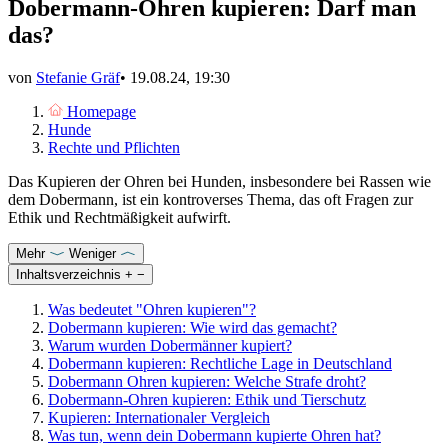
Dobermann-Ohren kupieren: Darf man
das?
von
Stefanie Gräf
•
19.08.24, 19:30
Homepage
Hunde
Rechte und Pflichten
Das Kupieren der Ohren bei Hunden, insbesondere bei Rassen wie
dem Dobermann, ist ein kontroverses Thema, das oft Fragen zur
Ethik und Rechtmäßigkeit aufwirft.
Mehr
Weniger
Inhaltsverzeichnis
+
−
Was bedeutet "Ohren kupieren"?
Dobermann kupieren: Wie wird das gemacht?
Warum wurden Dobermänner kupiert?
Dobermann kupieren: Rechtliche Lage in Deutschland
Dobermann Ohren kupieren: Welche Strafe droht?
Dobermann-Ohren kupieren: Ethik und Tierschutz
Kupieren: Internationaler Vergleich
Was tun, wenn dein Dobermann kupierte Ohren hat?