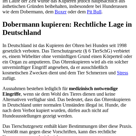
Im Laufe der Zeit wurde das Kupieren jedoch hauptsächlich aus
ästhetischen Gründen beibehalten, insbesondere bei Hunderassen
wie dem Dobermann, dem
Boxer
oder dem
Pit Bull
.
Dobermann kupieren: Rechtliche Lage in
Deutschland
In Deutschland ist das Kupieren der Ohren bei Hunden seit 1998
gesetzlich verboten. Das Tierschutzgesetz (§ 6 TierSchG) verbietet
es, einem Wirbeltier ohne vernünftigen Grund einen Körperteil oder
ein Organ zu amputieren. Das Ohrenkupieren wird als ein solcher
unvernünftiger Eingriff angesehen, da er ausschließlich
kosmetischen Zwecken dient und dem Tier Schmerzen und
Stress
zufügt.
Ausnahmen bestehen lediglich für
medizinisch notwendige
Eingriffe
, wenn sie dem Wohl des Tieres dienen und keine
Alternativen verfügbar sind.
Das bedeutet, dass das Ohrenkupieren
in Deutschland unter normalen Umständen illegal ist. Hunde, die
nach dem Verbot kupiert wurden, dürfen auch nicht auf
Hundeausstellungen gezeigt werden.
Das Tierschutzgesetz enthält klare Bestimmungen über diese Praxis.
Verstößt man gegen diese Vorschriften, kann dies rechtliche