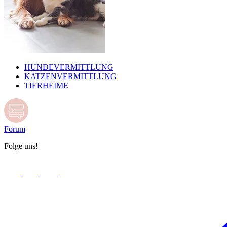
HUNDEVERMITTLUNG
KATZENVERMITTLUNG
TIERHEIME
Forum
Folge uns!