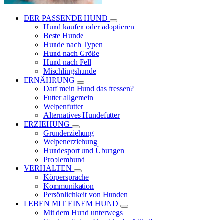
DER PASSENDE HUND
Hund kaufen oder adoptieren
Beste Hunde
Hunde nach Typen
Hund nach Größe
Hund nach Fell
Mischlingshunde
ERNÄHRUNG
Darf mein Hund das fressen?
Futter allgemein
Welpenfutter
Alternatives Hundefutter
ERZIEHUNG
Grunderziehung
Welpenerziehung
Hundesport und Übungen
Problemhund
VERHALTEN
Körpersprache
Kommunikation
Persönlichkeit von Hunden
LEBEN MIT EINEM HUND
Mit dem Hund unterwegs