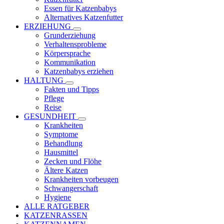
Essen für Katzenbabys
Alternatives Katzenfutter
ERZIEHUNG
Grunderziehung
Verhaltensprobleme
Körpersprache
Kommunikation
Katzenbabys erziehen
HALTUNG
Fakten und Tipps
Pflege
Reise
GESUNDHEIT
Krankheiten
Symptome
Behandlung
Hausmittel
Zecken und Flöhe
Ältere Katzen
Krankheiten vorbeugen
Schwangerschaft
Hygiene
ALLE RATGEBER
KATZENRASSEN