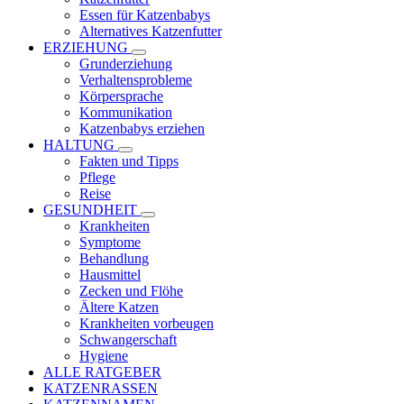
Essen für Katzenbabys
Alternatives Katzenfutter
ERZIEHUNG
Grunderziehung
Verhaltensprobleme
Körpersprache
Kommunikation
Katzenbabys erziehen
HALTUNG
Fakten und Tipps
Pflege
Reise
GESUNDHEIT
Krankheiten
Symptome
Behandlung
Hausmittel
Zecken und Flöhe
Ältere Katzen
Krankheiten vorbeugen
Schwangerschaft
Hygiene
ALLE RATGEBER
KATZENRASSEN