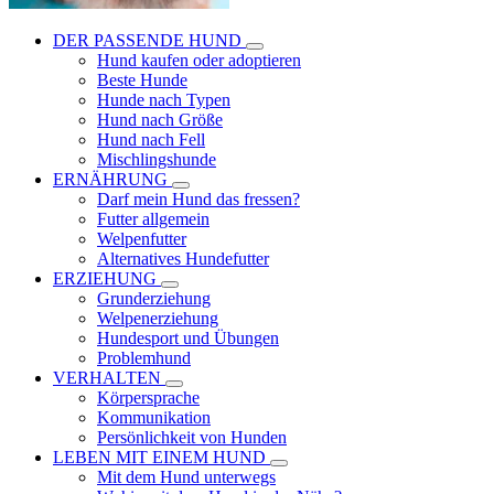
DER PASSENDE HUND
Hund kaufen oder adoptieren
Beste Hunde
Hunde nach Typen
Hund nach Größe
Hund nach Fell
Mischlingshunde
ERNÄHRUNG
Darf mein Hund das fressen?
Futter allgemein
Welpenfutter
Alternatives Hundefutter
ERZIEHUNG
Grunderziehung
Welpenerziehung
Hundesport und Übungen
Problemhund
VERHALTEN
Körpersprache
Kommunikation
Persönlichkeit von Hunden
LEBEN MIT EINEM HUND
Mit dem Hund unterwegs