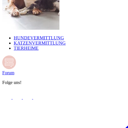
HUNDEVERMITTLUNG
KATZENVERMITTLUNG
TIERHEIME
Forum
Folge uns!