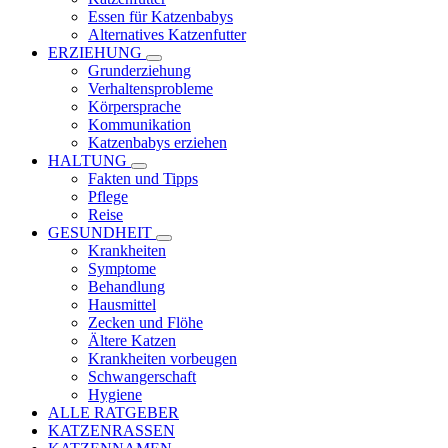
Essen für Katzenbabys
Alternatives Katzenfutter
ERZIEHUNG
Grunderziehung
Verhaltensprobleme
Körpersprache
Kommunikation
Katzenbabys erziehen
HALTUNG
Fakten und Tipps
Pflege
Reise
GESUNDHEIT
Krankheiten
Symptome
Behandlung
Hausmittel
Zecken und Flöhe
Ältere Katzen
Krankheiten vorbeugen
Schwangerschaft
Hygiene
ALLE RATGEBER
KATZENRASSEN