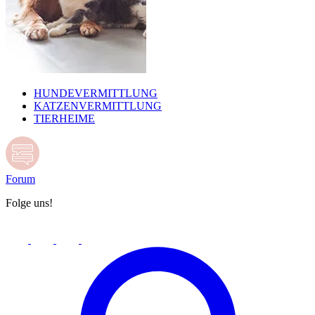
HUNDEVERMITTLUNG
KATZENVERMITTLUNG
TIERHEIME
Forum
Folge uns!