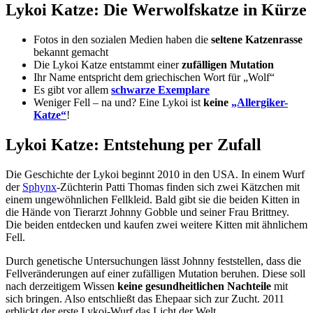
Lykoi Katze: Die Werwolfskatze in Kürze
Fotos in den sozialen Medien haben die
seltene Katzenrasse
bekannt gemacht
Die Lykoi Katze entstammt einer
zufälligen Mutation
Ihr Name entspricht dem griechischen Wort für „Wolf“
Es gibt vor allem
schwarze Exemplare
Weniger Fell – na und? Eine Lykoi ist
keine
„Allergiker-
Katze“
!
Lykoi Katze: Entstehung per Zufall
Die Geschichte der Lykoi beginnt 2010 in den USA. In einem Wurf
der
Sphynx
-Züchterin Patti Thomas finden sich zwei Kätzchen mit
einem ungewöhnlichen Fellkleid. Bald gibt sie die beiden Kitten in
die Hände von Tierarzt Johnny Gobble und seiner Frau Brittney.
Die beiden entdecken und kaufen zwei weitere Kitten mit ähnlichem
Fell.
Durch genetische Untersuchungen lässt Johnny feststellen, dass die
Fellveränderungen auf einer zufälligen Mutation beruhen. Diese soll
nach derzeitigem Wissen
keine gesundheitlichen Nachteile
mit
sich bringen. Also entschließt das Ehepaar sich zur Zucht. 2011
erblickt der erste Lykoi-Wurf das Licht der Welt.