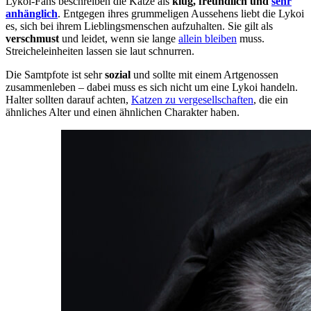
Lykoi-Fans beschreiben die Katze als
klug, freundlich und
sehr
anhänglich
. Entgegen ihres grummeligen Aussehens liebt die Lykoi
es, sich bei ihrem Lieblingsmenschen aufzuhalten. Sie gilt als
verschmust
und leidet, wenn sie lange
allein bleiben
muss.
Streicheleinheiten lassen sie laut schnurren.
Die Samtpfote ist sehr
sozial
und sollte mit einem Artgenossen
zusammenleben – dabei muss es sich nicht um eine Lykoi handeln.
Halter sollten darauf achten,
Katzen zu vergesellschaften
, die ein
ähnliches Alter und einen ähnlichen Charakter haben.