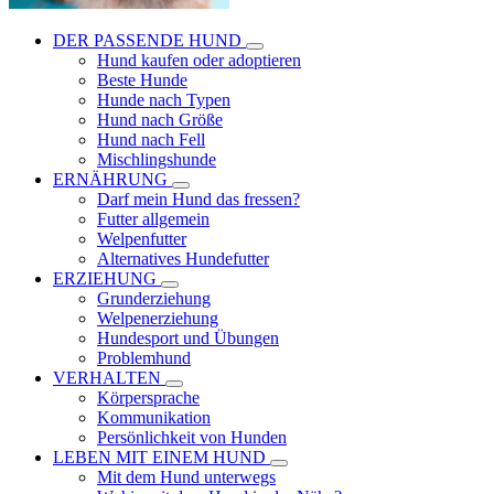
DER PASSENDE HUND
Hund kaufen oder adoptieren
Beste Hunde
Hunde nach Typen
Hund nach Größe
Hund nach Fell
Mischlingshunde
ERNÄHRUNG
Darf mein Hund das fressen?
Futter allgemein
Welpenfutter
Alternatives Hundefutter
ERZIEHUNG
Grunderziehung
Welpenerziehung
Hundesport und Übungen
Problemhund
VERHALTEN
Körpersprache
Kommunikation
Persönlichkeit von Hunden
LEBEN MIT EINEM HUND
Mit dem Hund unterwegs