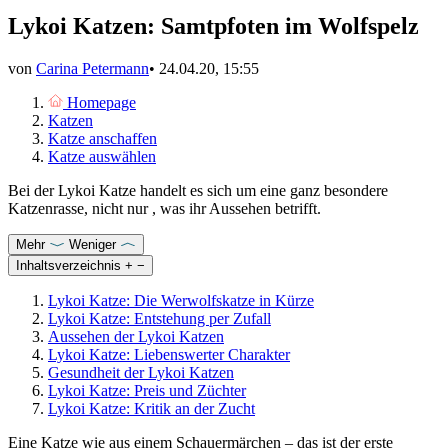
Lykoi Katzen: Samtpfoten im Wolfspelz
von
Carina Petermann
•
24.04.20, 15:55
Homepage
Katzen
Katze anschaffen
Katze auswählen
Bei der Lykoi Katze handelt es sich um eine ganz besondere
Katzenrasse, nicht nur , was ihr Aussehen betrifft.
Mehr
Weniger
Inhaltsverzeichnis
+
−
Lykoi Katze: Die Werwolfskatze in Kürze
Lykoi Katze: Entstehung per Zufall
Aussehen der Lykoi Katzen
Lykoi Katze: Liebenswerter Charakter
Gesundheit der Lykoi Katzen
Lykoi Katze: Preis und Züchter
Lykoi Katze: Kritik an der Zucht
Eine Katze wie aus einem Schauermärchen – das ist der erste