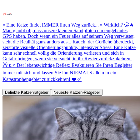
« Eine Katze findet IMMER ihren Weg zurück... » Wirklich? 🤔🔥
Man glaubt oft, dass unsere kleinen Samtpfoten ein eingebautes
GPS haben. Doch wenn ein Feuer alles auf seinem Weg verwüstet,
sieht die Realität ganz anders aus... Rauch, der Gerüche überdeckt,
zerstörte visuelle Orientierungspunkte, intensiver Stress: Eine Katze
kann sehr schnell völlig die Orientierung verlieren und sich in
Gefahr bringen, wenn sie versucht, in ihr Revier zurückzukehren.
😿 👉 Der lebenswichtige Reflex: Evakuieren Sie Ihren Begleiter
immer mit sich und lassen Sie ihn NIEMALS allein in ein
Katastrophengebiet zurückkehren! ❤️‍🩹
Beliebte Katzenratgeber
Neueste Katzen-Ratgeber