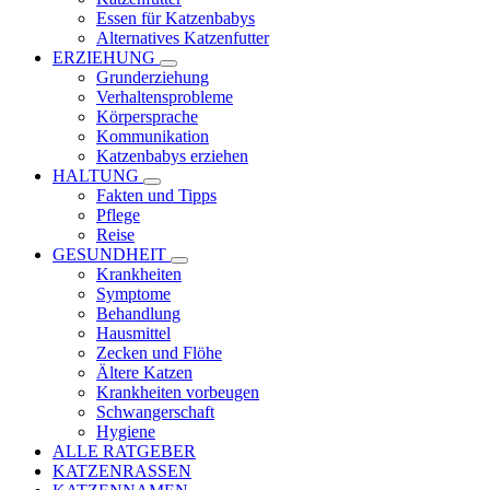
Essen für Katzenbabys
Alternatives Katzenfutter
ERZIEHUNG
Grunderziehung
Verhaltensprobleme
Körpersprache
Kommunikation
Katzenbabys erziehen
HALTUNG
Fakten und Tipps
Pflege
Reise
GESUNDHEIT
Krankheiten
Symptome
Behandlung
Hausmittel
Zecken und Flöhe
Ältere Katzen
Krankheiten vorbeugen
Schwangerschaft
Hygiene
ALLE RATGEBER
KATZENRASSEN