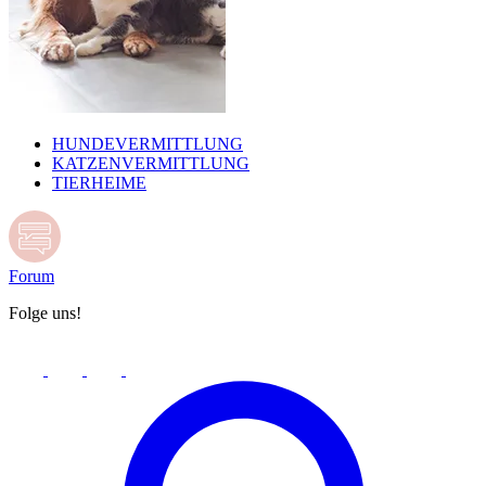
HUNDEVERMITTLUNG
KATZENVERMITTLUNG
TIERHEIME
Forum
Folge uns!