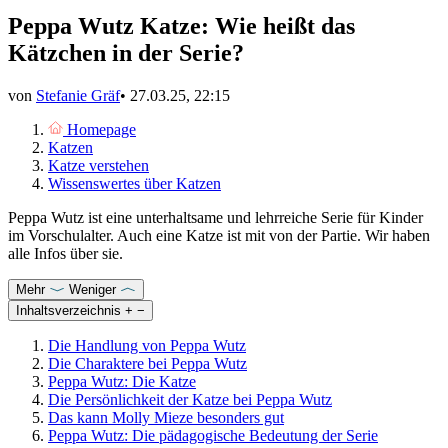
Peppa Wutz Katze: Wie heißt das
Kätzchen in der Serie?
von
Stefanie Gräf
•
27.03.25, 22:15
Homepage
Katzen
Katze verstehen
Wissenswertes über Katzen
Peppa Wutz ist eine unterhaltsame und lehrreiche Serie für Kinder
im Vorschulalter. Auch eine Katze ist mit von der Partie. Wir haben
alle Infos über sie.
Mehr
Weniger
Inhaltsverzeichnis
+
−
Die Handlung von Peppa Wutz
Die Charaktere bei Peppa Wutz
Peppa Wutz: Die Katze
Die Persönlichkeit der Katze bei Peppa Wutz
Das kann Molly Mieze besonders gut
Peppa Wutz: Die pädagogische Bedeutung der Serie