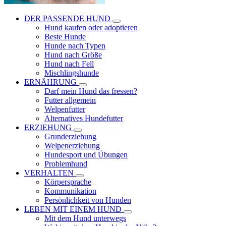
DER PASSENDE HUND
Hund kaufen oder adoptieren
Beste Hunde
Hunde nach Typen
Hund nach Größe
Hund nach Fell
Mischlingshunde
ERNÄHRUNG
Darf mein Hund das fressen?
Futter allgemein
Welpenfutter
Alternatives Hundefutter
ERZIEHUNG
Grunderziehung
Welpenerziehung
Hundesport und Übungen
Problemhund
VERHALTEN
Körpersprache
Kommunikation
Persönlichkeit von Hunden
LEBEN MIT EINEM HUND
Mit dem Hund unterwegs