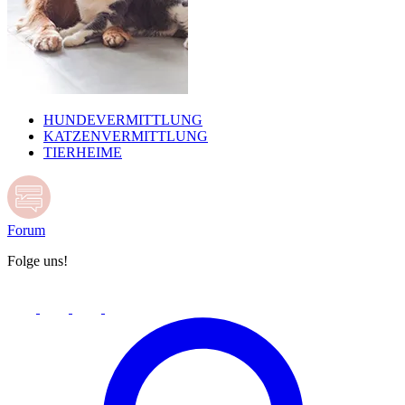
HUNDEVERMITTLUNG
KATZENVERMITTLUNG
TIERHEIME
Forum
Folge uns!