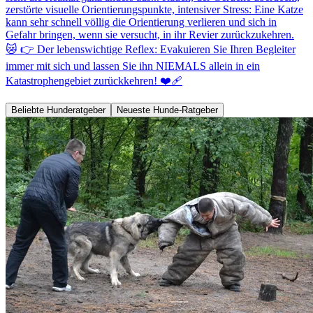
zerstörte visuelle Orientierungspunkte, intensiver Stress: Eine Katze
kann sehr schnell völlig die Orientierung verlieren und sich in
Gefahr bringen, wenn sie versucht, in ihr Revier zurückzukehren.
😿 👉 Der lebenswichtige Reflex: Evakuieren Sie Ihren Begleiter
immer mit sich und lassen Sie ihn NIEMALS allein in ein
Katastrophengebiet zurückkehren! ❤️‍🩹
Beliebte Hunderatgeber
Neueste Hunde-Ratgeber