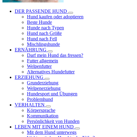
DER PASSENDE HUND
Hund kaufen oder adoptieren
Beste Hunde
Hunde nach Typen
Hund nach Größe
Hund nach Fell
Mischlingshunde
ERNÄHRUNG
Darf mein Hund das fressen?
Futter allgemein
Welpenfutter
Alternatives Hundefutter
ERZIEHUNG
Grunderziehung
Welpenerziehung
Hundesport und Übungen
Problemhund
VERHALTEN
Körpersprache
Kommunikation
Persönlichkeit von Hunden
LEBEN MIT EINEM HUND
Mit dem Hund unterwegs