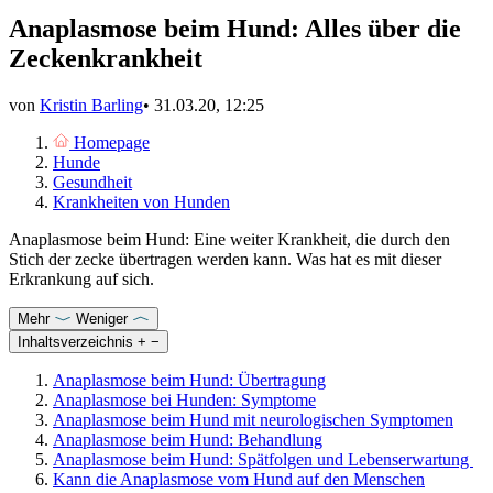
Anaplasmose beim Hund: Alles über die
Zeckenkrankheit
von
Kristin Barling
•
31.03.20, 12:25
Homepage
Hunde
Gesundheit
Krankheiten von Hunden
Anaplasmose beim Hund: Eine weiter Krankheit, die durch den
Stich der zecke übertragen werden kann. Was hat es mit dieser
Erkrankung auf sich.
Mehr
Weniger
Inhaltsverzeichnis
+
−
Anaplasmose beim Hund: Übertragung
Anaplasmose bei Hunden: Symptome
Anaplasmose beim Hund mit neurologischen Symptomen
Anaplasmose beim Hund: Behandlung
Anaplasmose beim Hund: Spätfolgen und Lebenserwartung
Kann die Anaplasmose vom Hund auf den Menschen