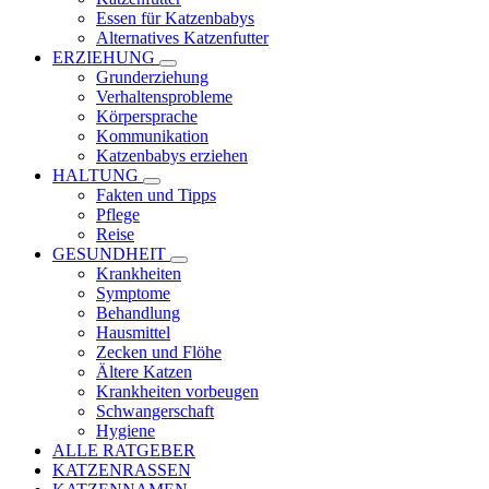
Essen für Katzenbabys
Alternatives Katzenfutter
ERZIEHUNG
Grunderziehung
Verhaltensprobleme
Körpersprache
Kommunikation
Katzenbabys erziehen
HALTUNG
Fakten und Tipps
Pflege
Reise
GESUNDHEIT
Krankheiten
Symptome
Behandlung
Hausmittel
Zecken und Flöhe
Ältere Katzen
Krankheiten vorbeugen
Schwangerschaft
Hygiene
ALLE RATGEBER
KATZENRASSEN