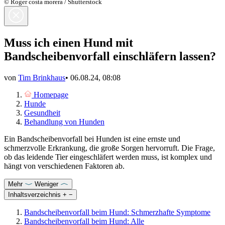
© Roger costa morera / Shutterstock
Muss ich einen Hund mit
Bandscheibenvorfall einschläfern lassen?
von
Tim Brinkhaus
•
06.08.24, 08:08
Homepage
Hunde
Gesundheit
Behandlung von Hunden
Ein Bandscheibenvorfall bei Hunden ist eine ernste und
schmerzvolle Erkrankung, die große Sorgen hervorruft. Die Frage,
ob das leidende Tier eingeschläfert werden muss, ist komplex und
hängt von verschiedenen Faktoren ab.
Mehr
Weniger
Inhaltsverzeichnis
+
−
Bandscheibenvorfall beim Hund: Schmerzhafte Symptome
Bandscheibenvorfall beim Hund: Alle