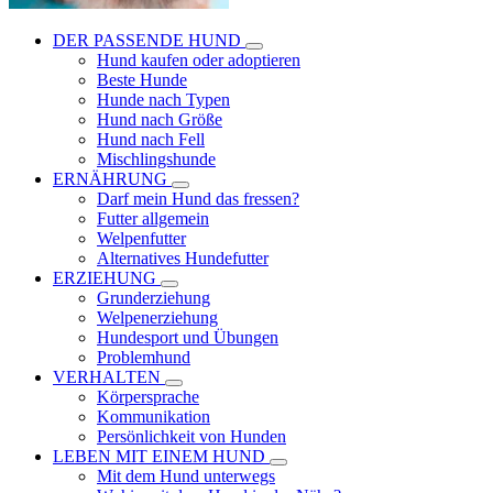
DER PASSENDE HUND
Hund kaufen oder adoptieren
Beste Hunde
Hunde nach Typen
Hund nach Größe
Hund nach Fell
Mischlingshunde
ERNÄHRUNG
Darf mein Hund das fressen?
Futter allgemein
Welpenfutter
Alternatives Hundefutter
ERZIEHUNG
Grunderziehung
Welpenerziehung
Hundesport und Übungen
Problemhund
VERHALTEN
Körpersprache
Kommunikation
Persönlichkeit von Hunden
LEBEN MIT EINEM HUND
Mit dem Hund unterwegs