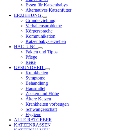
Essen für Katzenbabys
Alternatives Katzenfutter
ERZIEHUNG
Grunderziehung
Verhaltensprobleme
Körpersprache
Kommunikation
Katzenbabys erziehen
HALTUNG
Fakten und Tipps
Pflege
Reise
GESUNDHEIT
Krankheiten
Symptome
Behandlung
Hausmittel
Zecken und Flöhe
Ältere Katzen
Krankheiten vorbeugen
Schwangerschaft
Hygiene
ALLE RATGEBER
KATZENRASSEN