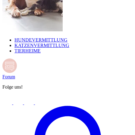
HUNDEVERMITTLUNG
KATZENVERMITTLUNG
TIERHEIME
Forum
Folge uns!