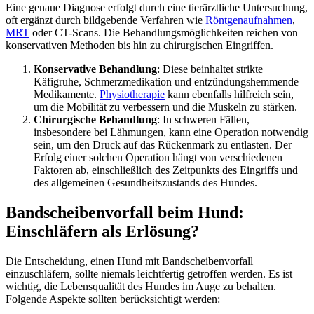
Eine genaue Diagnose erfolgt durch eine tierärztliche Untersuchung,
oft ergänzt durch bildgebende Verfahren wie
Röntgenaufnahmen
,
MRT
oder CT-Scans. Die Behandlungsmöglichkeiten reichen von
konservativen Methoden bis hin zu chirurgischen Eingriffen.
Konservative Behandlung
: Diese beinhaltet strikte
Käfigruhe, Schmerzmedikation und entzündungshemmende
Medikamente.
Physiotherapie
kann ebenfalls hilfreich sein,
um die Mobilität zu verbessern und die Muskeln zu stärken.
Chirurgische Behandlung
: In schweren Fällen,
insbesondere bei Lähmungen, kann eine Operation notwendig
sein, um den Druck auf das Rückenmark zu entlasten. Der
Erfolg einer solchen Operation hängt von verschiedenen
Faktoren ab, einschließlich des Zeitpunkts des Eingriffs und
des allgemeinen Gesundheitszustands des Hundes.
Bandscheibenvorfall beim Hund:
Einschläfern als Erlösung?
Die Entscheidung, einen Hund mit Bandscheibenvorfall
einzuschläfern, sollte niemals leichtfertig getroffen werden. Es ist
wichtig, die Lebensqualität des Hundes im Auge zu behalten.
Folgende Aspekte sollten berücksichtigt werden: