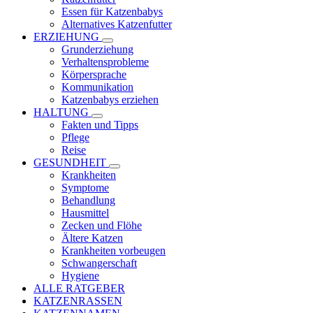
Essen für Katzenbabys
Alternatives Katzenfutter
ERZIEHUNG
Grunderziehung
Verhaltensprobleme
Körpersprache
Kommunikation
Katzenbabys erziehen
HALTUNG
Fakten und Tipps
Pflege
Reise
GESUNDHEIT
Krankheiten
Symptome
Behandlung
Hausmittel
Zecken und Flöhe
Ältere Katzen
Krankheiten vorbeugen
Schwangerschaft
Hygiene
ALLE RATGEBER
KATZENRASSEN