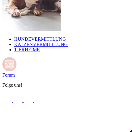
HUNDEVERMITTLUNG
KATZENVERMITTLUNG
TIERHEIME
Forum
Folge uns!