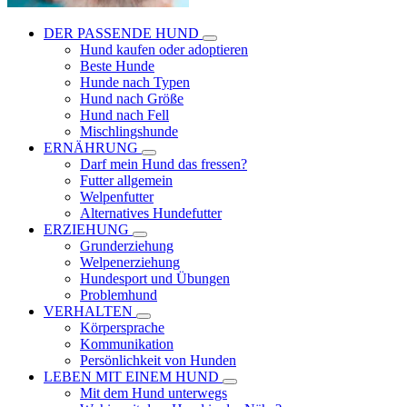
DER PASSENDE HUND
Hund kaufen oder adoptieren
Beste Hunde
Hunde nach Typen
Hund nach Größe
Hund nach Fell
Mischlingshunde
ERNÄHRUNG
Darf mein Hund das fressen?
Futter allgemein
Welpenfutter
Alternatives Hundefutter
ERZIEHUNG
Grunderziehung
Welpenerziehung
Hundesport und Übungen
Problemhund
VERHALTEN
Körpersprache
Kommunikation
Persönlichkeit von Hunden
LEBEN MIT EINEM HUND
Mit dem Hund unterwegs