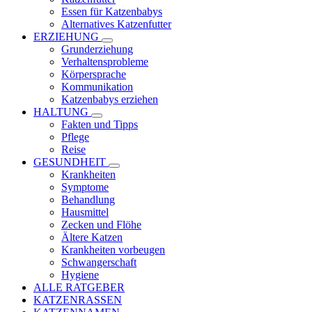
Essen für Katzenbabys
Alternatives Katzenfutter
ERZIEHUNG
Grunderziehung
Verhaltensprobleme
Körpersprache
Kommunikation
Katzenbabys erziehen
HALTUNG
Fakten und Tipps
Pflege
Reise
GESUNDHEIT
Krankheiten
Symptome
Behandlung
Hausmittel
Zecken und Flöhe
Ältere Katzen
Krankheiten vorbeugen
Schwangerschaft
Hygiene
ALLE RATGEBER
KATZENRASSEN