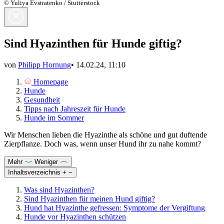
© Yuliya Evstratenko / Stutterstock
Sind Hyazinthen für Hunde giftig?
von
Philipp Hornung
•
14.02.24, 11:10
Homepage
Hunde
Gesundheit
Tipps nach Jahreszeit für Hunde
Hunde im Sommer
Wir Menschen lieben die Hyazinthe als schöne und gut duftende
Zierpflanze. Doch was, wenn unser Hund ihr zu nahe kommt?
Mehr
Weniger
Inhaltsverzeichnis
+
−
Was sind Hyazinthen?
Sind Hyazinthen für meinen Hund giftig?
Hund hat Hyazinthe gefressen: Symptome der Vergiftung
Hunde vor Hyazinthen schützen