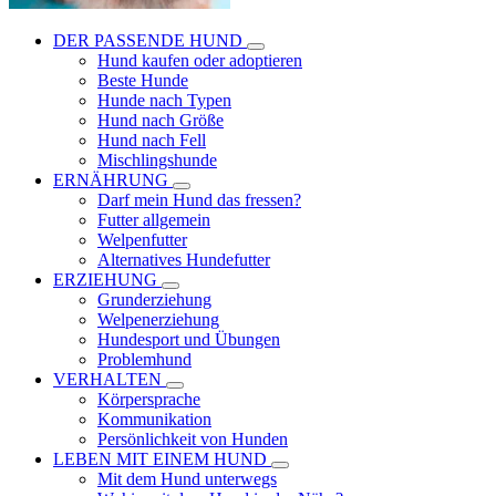
DER PASSENDE HUND
Hund kaufen oder adoptieren
Beste Hunde
Hunde nach Typen
Hund nach Größe
Hund nach Fell
Mischlingshunde
ERNÄHRUNG
Darf mein Hund das fressen?
Futter allgemein
Welpenfutter
Alternatives Hundefutter
ERZIEHUNG
Grunderziehung
Welpenerziehung
Hundesport und Übungen
Problemhund
VERHALTEN
Körpersprache
Kommunikation
Persönlichkeit von Hunden
LEBEN MIT EINEM HUND
Mit dem Hund unterwegs