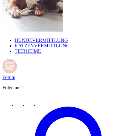
HUNDEVERMITTLUNG
KATZENVERMITTLUNG
TIERHEIME
Forum
Folge uns!