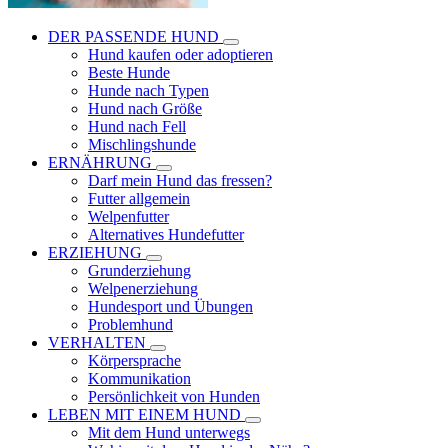
DER PASSENDE HUND
Hund kaufen oder adoptieren
Beste Hunde
Hunde nach Typen
Hund nach Größe
Hund nach Fell
Mischlingshunde
ERNÄHRUNG
Darf mein Hund das fressen?
Futter allgemein
Welpenfutter
Alternatives Hundefutter
ERZIEHUNG
Grunderziehung
Welpenerziehung
Hundesport und Übungen
Problemhund
VERHALTEN
Körpersprache
Kommunikation
Persönlichkeit von Hunden
LEBEN MIT EINEM HUND
Mit dem Hund unterwegs