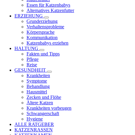
Essen für Katzenbabys
Alternatives Katzenfutter
ERZIEHUNG
Grunderziehung
Verhaltensprobleme
Körpersprache
Kommunikation
Katzenbabys erziehen
HALTUNG
Fakten und Tipps
Pflege
Reise
GESUNDHEIT
Krankheiten
Symptome
Behandlung
Hausmittel
Zecken und Flöhe
Ältere Katzen
Krankheiten vorbeugen
Schwangerschaft
Hygiene
ALLE RATGEBER
KATZENRASSEN