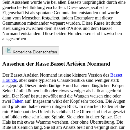
Sein Aussehen wurde wie bei allen Bassets ursprünglich durch eine
genetische Fehlbildung erschaffen. Diese rassespezifische
Eigenschaft ist als spontane Genmutation entstanden und wurde
dann vom Menschen festgelegt, indem Exemplare mit dieser
Genmutation miteinander verpaart wurden. Diese Rasse ist durch
Kreuzungen zwischen dem Basset d‘Artois und dem Basset
Normand entstanden. Diese beiden Hunderassen sind inzwischen
ausgestorben.
Körperliche Eigenschaften
Aussehen der Rasse Basset Artésien Normand
Der Basset Artésien Normand ist eine kleinere Version des
Basset
Hounds
, aber seine typischen Charakteristika sind weniger stark
ausgeprägt. Dieser niederläufige Hund hat einen länglichen Körper.
Seine Läufe können halb oder etwas weniger als halb ausgedreht
sein. Der Kopf ist gut gewölbt und die Wangen weisen eine oder
zwei
Falten
auf. Insgesamt wirkt der Kopf sehr trocken. Die Augen
sind groß und haben einen ruhigen Blick. In manchen Fällen ist die
rote Bindehaut des Unterlids sichtbar. Die Ohren sind tief angesetzt
und bilden eine sehr lange Spirale. Sie enden in einer Spitze. Der
Hals ist mit etwas Wamme versehen, aber ohne Übertreibung. Die
Rute ist ziemlich lang. Sie ist am Ansatz breit und verjüngt sich zur