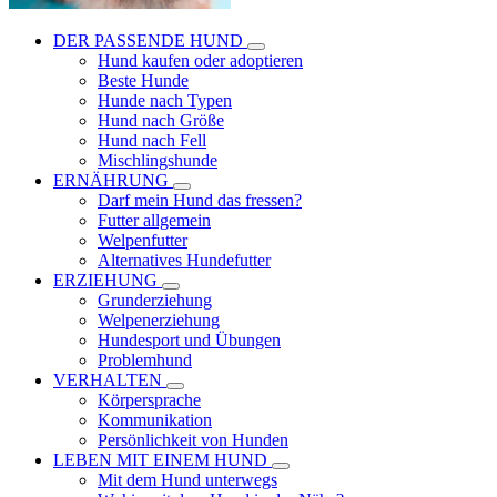
DER PASSENDE HUND
Hund kaufen oder adoptieren
Beste Hunde
Hunde nach Typen
Hund nach Größe
Hund nach Fell
Mischlingshunde
ERNÄHRUNG
Darf mein Hund das fressen?
Futter allgemein
Welpenfutter
Alternatives Hundefutter
ERZIEHUNG
Grunderziehung
Welpenerziehung
Hundesport und Übungen
Problemhund
VERHALTEN
Körpersprache
Kommunikation
Persönlichkeit von Hunden
LEBEN MIT EINEM HUND
Mit dem Hund unterwegs