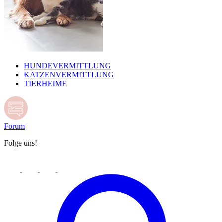
HUNDEVERMITTLUNG
KATZENVERMITTLUNG
TIERHEIME
Forum
Folge uns!