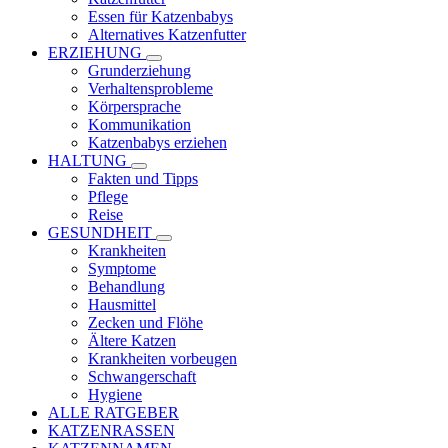
Essen für Katzenbabys
Alternatives Katzenfutter
ERZIEHUNG
Grunderziehung
Verhaltensprobleme
Körpersprache
Kommunikation
Katzenbabys erziehen
HALTUNG
Fakten und Tipps
Pflege
Reise
GESUNDHEIT
Krankheiten
Symptome
Behandlung
Hausmittel
Zecken und Flöhe
Ältere Katzen
Krankheiten vorbeugen
Schwangerschaft
Hygiene
ALLE RATGEBER
KATZENRASSEN