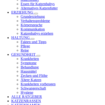
Essen für Katzenbabys
Alternatives Katzenfutter
ERZIEHUNG
Grunderziehung
Verhaltensprobleme
Körpersprache
Kommunikation
Katzenbabys erziehen
HALTUNG
Fakten und Tipps
Pflege
Reise
GESUNDHEIT
Krankheiten
Symptome
Behandlung
Hausmittel
Zecken und Flöhe
Ältere Katzen
Krankheiten vorbeugen
Schwangerschaft
Hygiene
ALLE RATGEBER
KATZENRASSEN