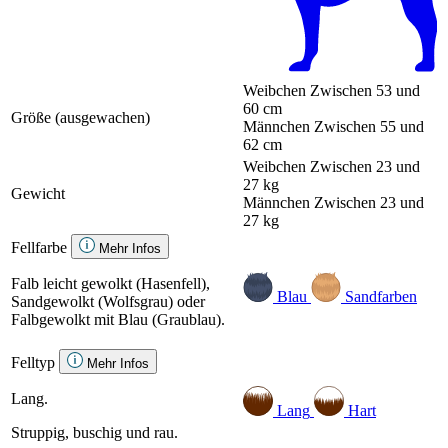
Weibchen
Zwischen 53 und
60 cm
Größe (ausgewachen)
Männchen
Zwischen 55 und
62 cm
Weibchen
Zwischen 23 und
27 kg
Gewicht
Männchen
Zwischen 23 und
27 kg
Fellfarbe
Mehr Infos
Falb leicht gewolkt (Hasenfell),
Blau
Sandfarben
Sandgewolkt (Wolfsgrau) oder
Falbgewolkt mit Blau (Graublau).
Felltyp
Mehr Infos
Lang.
Lang
Hart
Struppig, buschig und rau.