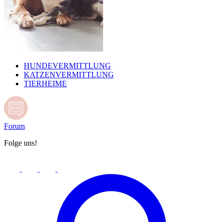
HUNDEVERMITTLUNG
KATZENVERMITTLUNG
TIERHEIME
Forum
Folge uns!