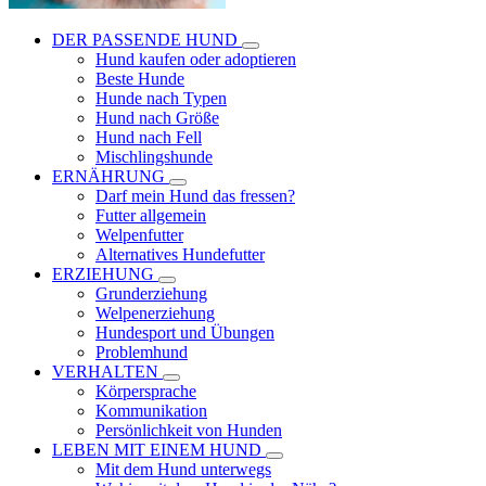
DER PASSENDE HUND
Hund kaufen oder adoptieren
Beste Hunde
Hunde nach Typen
Hund nach Größe
Hund nach Fell
Mischlingshunde
ERNÄHRUNG
Darf mein Hund das fressen?
Futter allgemein
Welpenfutter
Alternatives Hundefutter
ERZIEHUNG
Grunderziehung
Welpenerziehung
Hundesport und Übungen
Problemhund
VERHALTEN
Körpersprache
Kommunikation
Persönlichkeit von Hunden
LEBEN MIT EINEM HUND
Mit dem Hund unterwegs