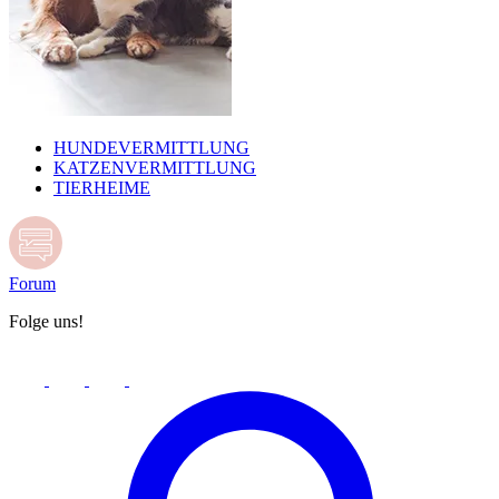
HUNDEVERMITTLUNG
KATZENVERMITTLUNG
TIERHEIME
Forum
Folge uns!