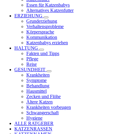
Essen für Katzenbabys
Alternatives Katzenfutter
ERZIEHUNG
Grunderziehung
Verhaltensprobleme
Körpersprache
Kommunikation
Katzenbabys erziehen
HALTUNG
Fakten und Tipps
Pflege
Reise
GESUNDHEIT
Krankheiten
Symptome
Behandlung
Hausmittel
Zecken und Flöhe
Ältere Katzen
Krankheiten vorbeugen
Schwangerschaft
Hygiene
ALLE RATGEBER
KATZENRASSEN