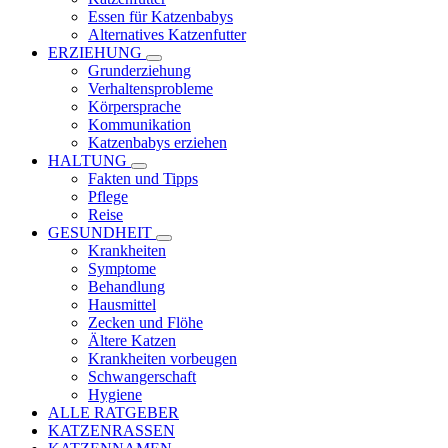
Essen für Katzenbabys
Alternatives Katzenfutter
ERZIEHUNG
Grunderziehung
Verhaltensprobleme
Körpersprache
Kommunikation
Katzenbabys erziehen
HALTUNG
Fakten und Tipps
Pflege
Reise
GESUNDHEIT
Krankheiten
Symptome
Behandlung
Hausmittel
Zecken und Flöhe
Ältere Katzen
Krankheiten vorbeugen
Schwangerschaft
Hygiene
ALLE RATGEBER
KATZENRASSEN