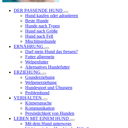
DER PASSENDE HUND
Hund kaufen oder adoptieren
Beste Hunde
Hunde nach Typen
Hund nach Größe
Hund nach Fell
Mischlingshunde
ERNÄHRUNG
Darf mein Hund das fressen?
Futter allgemein
Welpenfutter
Alternatives Hundefutter
ERZIEHUNG
Grunderziehung
Welpenerziehung
Hundesport und Übungen
Problemhund
VERHALTEN
Körpersprache
Kommunikation
Persönlichkeit von Hunden
LEBEN MIT EINEM HUND
Mit dem Hund unterwegs