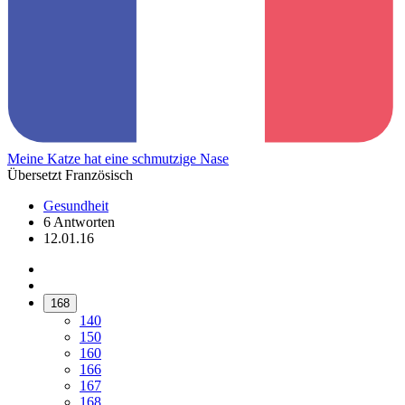
Meine Katze hat eine schmutzige Nase
Übersetzt Französisch
Gesundheit
6 Antworten
12.01.16
168
140
150
160
166
167
168