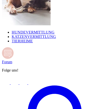
HUNDEVERMITTLUNG
KATZENVERMITTLUNG
TIERHEIME
Forum
Folge uns!