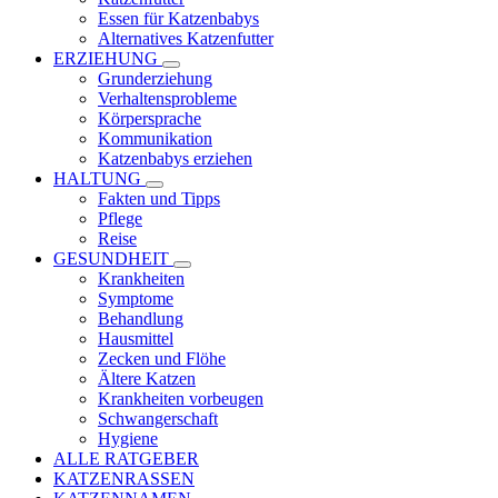
Essen für Katzenbabys
Alternatives Katzenfutter
ERZIEHUNG
Grunderziehung
Verhaltensprobleme
Körpersprache
Kommunikation
Katzenbabys erziehen
HALTUNG
Fakten und Tipps
Pflege
Reise
GESUNDHEIT
Krankheiten
Symptome
Behandlung
Hausmittel
Zecken und Flöhe
Ältere Katzen
Krankheiten vorbeugen
Schwangerschaft
Hygiene
ALLE RATGEBER
KATZENRASSEN