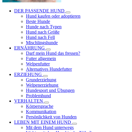
DER PASSENDE HUND
Hund kaufen oder adoptieren
Beste Hunde
Hunde nach Typen
Hund nach Größe
Hund nach Fell
Mischlingshunde
ERNÄHRUNG
Darf mein Hund das fressen?
Futter allgemein
Welpenfutter
Alternatives Hundefutter
ERZIEHUNG
Grunderziehung
Welpenerziehung
Hundesport und Übungen
Problemhund
VERHALTEN
Körpersprache
Kommunikation
Persönlichkeit von Hunden
LEBEN MIT EINEM HUND
Mit dem Hund unterwegs