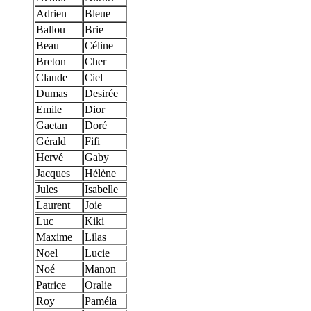
Adrien
Bleue
Ballou
Brie
Beau
Céline
Breton
Cher
Claude
Ciel
Dumas
Desirée
Emile
Dior
Gaetan
Doré
Gérald
Fifi
Hervé
Gaby
Jacques
Hélène
Jules
Isabelle
Laurent
Joie
Luc
Kiki
Maxime
Lilas
Noel
Lucie
Noé
Manon
Patrice
Oralie
Roy
Paméla