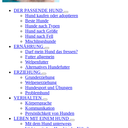
DER PASSENDE HUND
Hund kaufen oder adoptieren
Beste Hunde
Hunde nach Typen
Hund nach Größe
Hund nach Fell
Mischlingshunde
ERNÄHRUNG
Darf mein Hund das fressen?
Futter allgemein
Welpenfutter
Alternatives Hundefutter
ERZIEHUNG
Grunderziehung
Welpenerziehung
Hundesport und Übungen
Problemhund
VERHALTEN
Körpersprache
Kommunikation
Persönlichkeit von Hunden
LEBEN MIT EINEM HUND
Mit dem Hund unterwegs