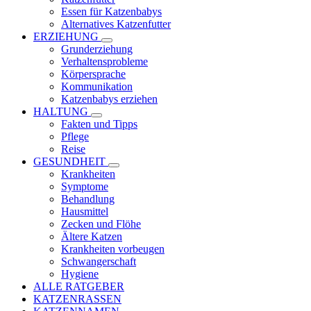
Essen für Katzenbabys
Alternatives Katzenfutter
ERZIEHUNG
Grunderziehung
Verhaltensprobleme
Körpersprache
Kommunikation
Katzenbabys erziehen
HALTUNG
Fakten und Tipps
Pflege
Reise
GESUNDHEIT
Krankheiten
Symptome
Behandlung
Hausmittel
Zecken und Flöhe
Ältere Katzen
Krankheiten vorbeugen
Schwangerschaft
Hygiene
ALLE RATGEBER
KATZENRASSEN