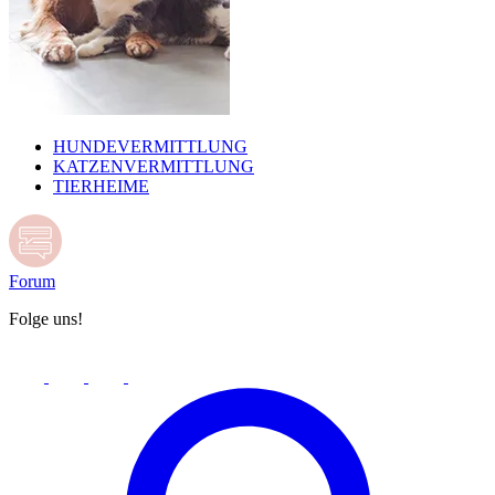
HUNDEVERMITTLUNG
KATZENVERMITTLUNG
TIERHEIME
Forum
Folge uns!